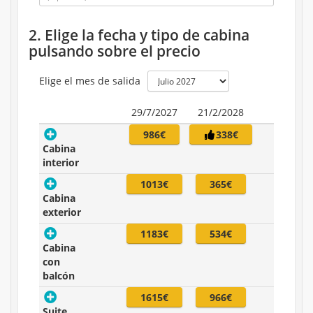
2. Elige la fecha y tipo de cabina
pulsando sobre el precio
Elige el mes de salida
29/7/2027
21/2/2028
986€
338€
Cabina
interior
1013€
365€
Cabina
exterior
1183€
534€
Cabina
con
balcón
1615€
966€
Suite