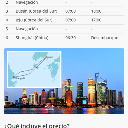
2
Navegación
-
-
3
Busán (Corea del Sur)
07:00
18:00
4
Jeju (Corea del Sur)
07:00
17:00
5
Navegación
-
-
6
Shanghái (China)
06:30
Desembarque
¿Qué incluye el precio?