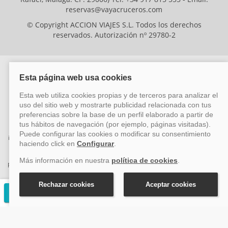
reservas@vayacruceros.com
© Copyright ACCION VIAJES S.L. Todos los derechos
reservados. Autorización nº 29780-2
ACCION VIAJES SL ha sido beneficiaria del Fondo Europeo de Desarrollo
Regional (FEDER), cuyo objetivo es mejorar la competitividad de las pymes
mediante el impulso de la innovación, el desarrollo tecnológico, la
investigación de calidad y el uso seguro y fiable del ciberespacio. Gracias a
esta financiación, la empresa ha puesto en marcha un Plan de Acción
durante el año 2026 para reforzar su competitividad empresarial,
promoviendo la innovación y la ciberseguridad. Para ello, ha contado con el
apoyo de los programas Pyme Innova y Pyme Cibersegura de la Cámara
de Comercio de Málaga. #EuropaSeSiente
Solicitar presupuesto gratuito