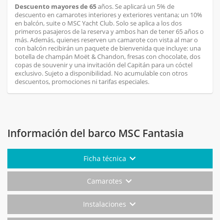
Descuento mayores de 65
años. Se aplicará un 5% de
descuento en camarotes interiores y exteriores ventana; un 10%
en balcón, suite o MSC Yacht Club. Solo se aplica a los dos
primeros pasajeros de la reserva y ambos han de tener 65 años o
más. Además, quienes reserven un camarote con vista al mar o
con balcón recibirán un paquete de bienvenida que incluye: una
botella de champán Moët & Chandon, fresas con chocolate, dos
copas de souvenir y una invitación del Capitán para un cóctel
exclusivo. Sujeto a disponibilidad. No acumulable con otros
descuentos, promociones ni tarifas especiales.
Información del barco MSC Fantasia
Ficha técnica
Camarotes
Instalaciones