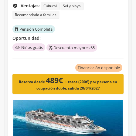
Ventajas:
Cultural
Sol y playa
Recomendado a familias
Pensión Completa
Oportunidad:
Niños gratis
Descuento mayores 65
Financiación disponible
489€
Reserva desde
+ tasas (200€)
por persona en
ocupación doble, salida 20/04/2027