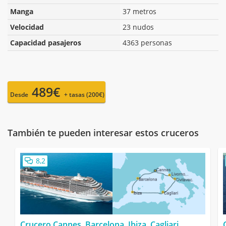
Manga
37 metros
Velocidad
23 nudos
Capacidad pasajeros
4363 personas
489€
Desde
+ tasas (200€)
También te pueden interesar estos cruceros
8,2
Crucero Cannes, Barcelona, Ibiza, Cagliari,