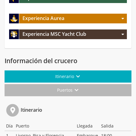
Experiencia Aurea
Experiencia MSC Yacht Club
Información del crucero
Itinerario
Puertos
Itinerario
Día
Puerto
Llegada
Salida
1
Livorno, Pisa y Florencia
Embarque
18:00