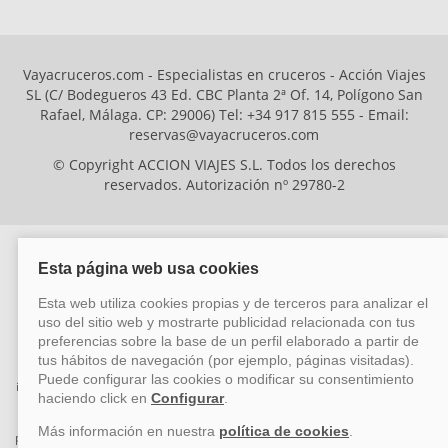
Vayacruceros.com - Especialistas en cruceros - Acción Viajes
SL (C/ Bodegueros 43 Ed. CBC Planta 2ª Of. 14, Polígono San
Rafael, Málaga. CP: 29006) Tel: +34 917 815 555 - Email:
reservas@vayacruceros.com
© Copyright ACCION VIAJES S.L. Todos los derechos
reservados. Autorización nº 29780-2
ACCION VIAJES SL ha sido beneficiaria del Fondo Europeo de Desarrollo
Regional (FEDER), cuyo objetivo es mejorar la competitividad de las pymes
mediante el impulso de la innovación, el desarrollo tecnológico, la
investigación de calidad y el uso seguro y fiable del ciberespacio. Gracias a
esta financiación, la empresa ha puesto en marcha un Plan de Acción
durante el año 2026 para reforzar su competitividad empresarial,
promoviendo la innovación y la ciberseguridad. Para ello, ha contado con el