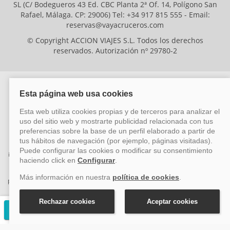
SL (C/ Bodegueros 43 Ed. CBC Planta 2ª Of. 14, Polígono San
Rafael, Málaga. CP: 29006) Tel: +34 917 815 555 - Email:
reservas@vayacruceros.com
© Copyright ACCION VIAJES S.L. Todos los derechos
reservados. Autorización nº 29780-2
ACCION VIAJES SL ha sido beneficiaria del Fondo Europeo de Desarrollo
Regional (FEDER), cuyo objetivo es mejorar la competitividad de las pymes
mediante el impulso de la innovación, el desarrollo tecnológico, la
investigación de calidad y el uso seguro y fiable del ciberespacio. Gracias a
esta financiación, la empresa ha puesto en marcha un Plan de Acción
durante el año 2026 para reforzar su competitividad empresarial,
promoviendo la innovación y la ciberseguridad. Para ello, ha contado con el
apoyo de los programas Pyme Innova y Pyme Cibersegura de la Cámara
de Comercio de Málaga. #EuropaSeSiente
Solicitar presupuesto gratuito