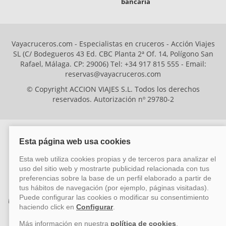
bancaria
Vayacruceros.com - Especialistas en cruceros - Acción Viajes
SL (C/ Bodegueros 43 Ed. CBC Planta 2ª Of. 14, Polígono San
Rafael, Málaga. CP: 29006) Tel: +34 917 815 555 - Email:
reservas@vayacruceros.com
© Copyright ACCION VIAJES S.L. Todos los derechos
reservados. Autorización nº 29780-2
ACCION VIAJES SL ha sido beneficiaria del Fondo Europeo de Desarrollo
Regional (FEDER), cuyo objetivo es mejorar la competitividad de las pymes
mediante el impulso de la innovación, el desarrollo tecnológico, la
investigación de calidad y el uso seguro y fiable del ciberespacio. Gracias a
esta financiación, la empresa ha puesto en marcha un Plan de Acción
durante el año 2026 para reforzar su competitividad empresarial,