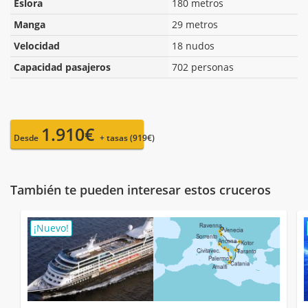
Eslora
180 metros
Manga
29 metros
Velocidad
18 nudos
Capacidad pasajeros
702 personas
1.910€
Desde
+ tasas (919€)
También te pueden interesar estos cruceros
¡Nuevo!