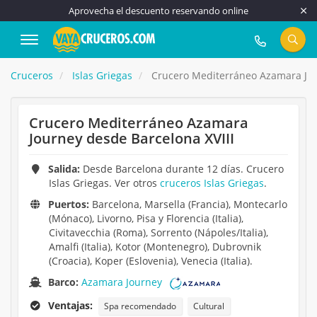
Aprovecha el descuento reservando online
917 815 555
Cruceros
Islas Griegas
Crucero Mediterráneo Azamara Jou
Crucero Mediterráneo Azamara
Journey desde Barcelona XVIII
Salida:
Desde Barcelona durante 12 días. Crucero
Islas Griegas. Ver otros
cruceros Islas Griegas
.
Puertos:
Barcelona, Marsella (Francia), Montecarlo
(Mónaco), Livorno, Pisa y Florencia (Italia),
Civitavecchia (Roma), Sorrento (Nápoles/Italia),
Amalfi (Italia), Kotor (Montenegro), Dubrovnik
(Croacia), Koper (Eslovenia), Venecia (Italia).
Barco:
Azamara Journey
Ventajas:
Spa recomendado
Cultural