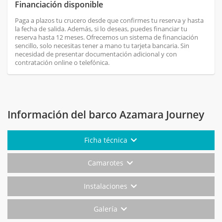
Financiación disponible
Paga a plazos tu crucero desde que confirmes tu reserva y hasta
la fecha de salida. Además, si lo deseas, puedes financiar tu
reserva hasta 12 meses. Ofrecemos un sistema de financiación
sencillo, solo necesitas tener a mano tu tarjeta bancaria. Sin
necesidad de presentar documentación adicional y con
contratación online o telefónica.
Información del barco Azamara Journey
Ficha técnica
Camarotes
Instalaciones
Galería