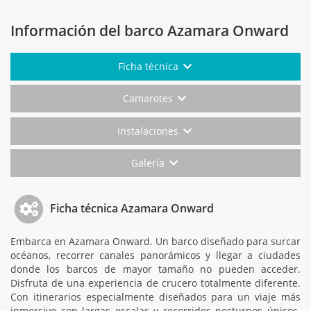
Información del barco Azamara Onward
Ficha técnica
Camarotes
Instalaciones
Galería
Ficha técnica Azamara Onward
Embarca en Azamara Onward. Un barco diseñado para surcar
océanos, recorrer canales panorámicos y llegar a ciudades
donde los barcos de mayor tamaño no pueden acceder.
Disfruta de una experiencia de crucero totalmente diferente.
Con itinerarios especialmente diseñados para un viaje más
inmersivo con largas escalas y recorridos nocturnos únicos.