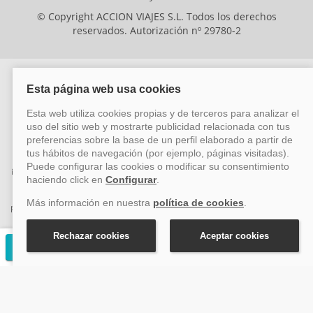
© Copyright ACCION VIAJES S.L. Todos los derechos
reservados. Autorización nº 29780-2
ACCION VIAJES SL ha sido beneficiaria del Fondo Europeo de Desarrollo
Regional (FEDER), cuyo objetivo es mejorar la competitividad de las pymes
mediante el impulso de la innovación, el desarrollo tecnológico, la
investigación de calidad y el uso seguro y fiable del ciberespacio. Gracias a
esta financiación, la empresa ha puesto en marcha un Plan de Acción
durante el año 2026 para reforzar su competitividad empresarial,
promoviendo la innovación y la ciberseguridad. Para ello, ha contado con el
apoyo de los programas Pyme Innova y Pyme Cibersegura de la Cámara
de Comercio de Málaga. #EuropaSeSiente
Solicitar presupuesto gratuito