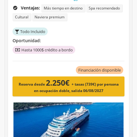
Ventajas:
Más tiempo en destino
Spa recomendado
Cultural
Naviera premium
Todo Incluido
Oportunidad:
Hasta 1000$ crédito a bordo
Financiación disponible
2.250€
Reserva desde
+ tasas (739€)
por persona
en ocupación doble, salida 06/08/2027