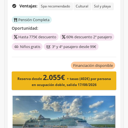
Ventajas:
Spa recomendado
Cultural
Sol y playa
Pensión Completa
Oportunidad:
Hasta 775€ descuento
60% descuento 2º pasajero
Niños gratis
3º y 4º pasajero desde 99€
Financiación disponible
2.055€
Reserva desde
+ tasas (402€)
por persona
en ocupación doble, salida 17/08/2026