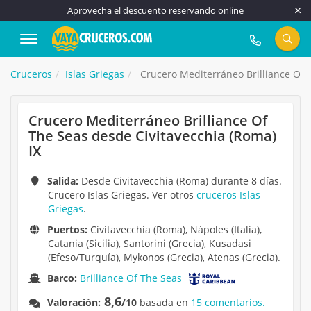
Aprovecha el descuento reservando online
917 815 555
Cruceros
Islas Griegas
Crucero Mediterráneo Brilliance Of T
Crucero Mediterráneo Brilliance Of
The Seas desde Civitavecchia (Roma)
IX
Salida:
Desde Civitavecchia (Roma) durante 8 días.
Crucero Islas Griegas. Ver otros
cruceros Islas
Griegas
.
Puertos:
Civitavecchia (Roma), Nápoles (Italia),
Catania (Sicilia), Santorini (Grecia), Kusadasi
(Efeso/Turquía), Mykonos (Grecia), Atenas (Grecia).
Barco:
Brilliance Of The Seas
8,6
Valoración:
/10
basada en
15 comentarios.