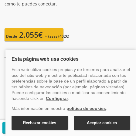
como te puedes conectar.
2.055€
Desde
+ tasas (402€)
También te pueden interesar estos cruceros
8,6
Crucero Mediterráneo Brilliance Of The Seas
desde Atenas (Grecia) IX
Solicitar presupuesto gratuito
Islas Griegas
Salida el 31 agosto 2026