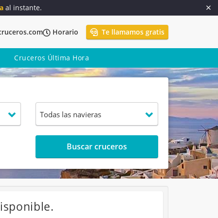
a
al instante.
cruceros.com
Horario
Te llamamos gratis
Cruceros Última Hora
Buscar cruceros
isponible.