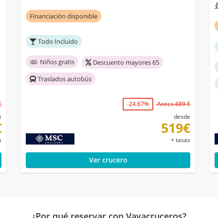
Financiación disponible
Todo Incluido
Niños gratis
Descuento mayores 65
Traslados autobús
€
-24.67%
Antes 689 €
e
desde
€
519€
s
+ tasas
Ver crucero
¿Por qué reservar con Vayacruceros?