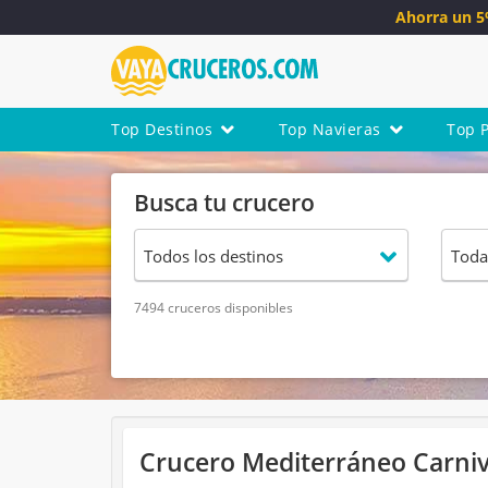
Ahorra un 
Top Destinos
Top Navieras
Top 
Busca tu crucero
7494 cruceros disponibles
Crucero Mediterráneo Carniva