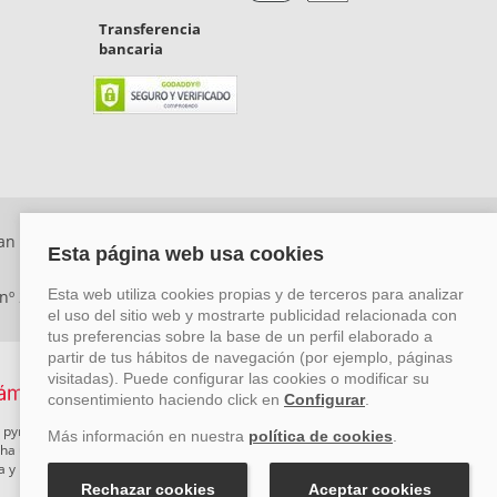
Transferencia
bancaria
an Rafael, Málaga. CP: 29006) Tel: +34 917 815 555 -
 nº 29780-2
 pymes mediante el impulso de la innovación, el desarrollo
rcha un Plan de Acción durante el año 2026 para reforzar su
ova y Pyme Cibersegura de la Cámara de Comercio de Málaga.