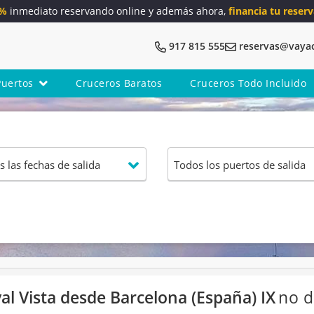
5%
inmediato reservando online y además ahora,
financia tu reserv
917 815 555
reservas@vaya
Puertos
Cruceros Baratos
Cruceros Todo Incluido
l Vista desde Barcelona (España) IX
no d