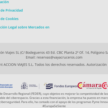
ación
a de Privacidad
a de Cookies
ción Legal sobre Mercados en
ón Viajes SL (C/ Bodegueros 43 Ed. CBC Planta 2ª Of. 14, Polígono S
Email: reservas@vayacruceros.com
t ACCION VIAJES S.L. Todos los derechos reservados. Autorización
e Desarrollo Regional (FEDER), cuyo objetivo es mejorar la competitividad de las
 fiable del ciberespacio. Gracias a esta financiación, la empresa ha puesto en ma
a ciberseguridad. Para ello, ha contado con el apoyo de los programas Pyme Inn
#EuropaSeSiente