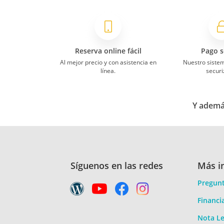
Reserva online fácil
Pago s
Al mejor precio y con asistencia en
Nuestro siste
línea.
securi
Y además
Síguenos en las redes
Más i
Pregunt
Financi
Nota Le