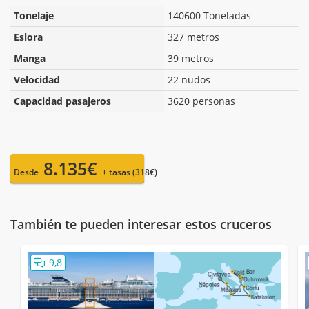
Tonelaje
140600 Toneladas
Eslora
327 metros
Manga
39 metros
Velocidad
22 nudos
Capacidad pasajeros
3620 personas
8.135€
Desde
+ tasas (318€)
También te pueden interesar estos cruceros
9,8