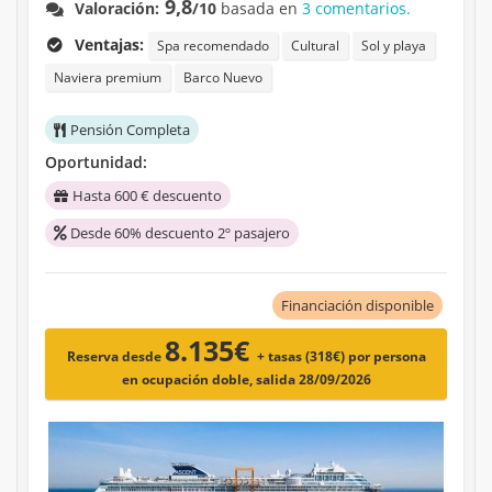
9,8
Valoración:
/10
basada en
3 comentarios.
Ventajas:
Spa recomendado
Cultural
Sol y playa
Naviera premium
Barco Nuevo
Pensión Completa
Oportunidad:
Hasta 600 € descuento
Desde 60% descuento 2º pasajero
Financiación disponible
8.135€
Reserva desde
+ tasas (318€)
por persona
en ocupación doble, salida 28/09/2026