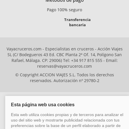
Pago 100% seguro
Transferencia
bancaria
Vayacruceros.com - Especialistas en cruceros - Acción Viajes
SL (C/ Bodegueros 43 Ed. CBC Planta 2ª Of. 14, Polígono San
Rafael, Málaga. CP: 29006) Tel: +34 917 815 555 - Email:
reservas@vayacruceros.com
© Copyright ACCION VIAJES S.L. Todos los derechos
reservados. Autorización nº 29780-2
ACCION VIAJES SL ha sido beneficiaria del Fondo Europeo de Desarrollo
Regional (FEDER), cuyo objetivo es mejorar la competitividad de las pymes