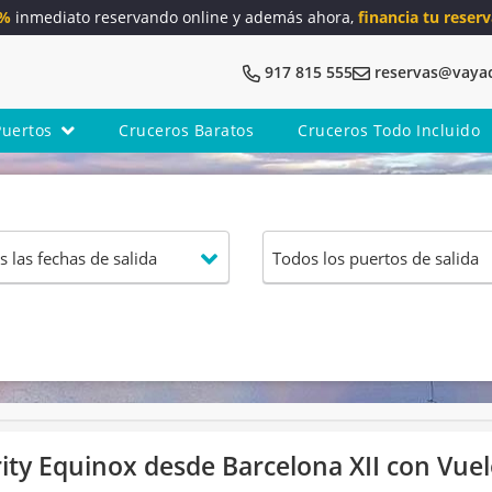
5%
inmediato reservando online y además ahora,
financia tu reserv
917 815 555
reservas@vaya
Puertos
Cruceros Baratos
Cruceros Todo Incluido
ty Equinox desde Barcelona XII con Vuel