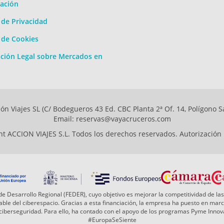
ación
a de Privacidad
a de Cookies
ción Legal sobre Mercados en
ón Viajes SL (C/ Bodegueros 43 Ed. CBC Planta 2ª Of. 14, Polígono S
Email: reservas@vayacruceros.com
t ACCION VIAJES S.L. Todos los derechos reservados. Autorización
e Desarrollo Regional (FEDER), cuyo objetivo es mejorar la competitividad de las
 fiable del ciberespacio. Gracias a esta financiación, la empresa ha puesto en ma
a ciberseguridad. Para ello, ha contado con el apoyo de los programas Pyme Inn
#EuropaSeSiente