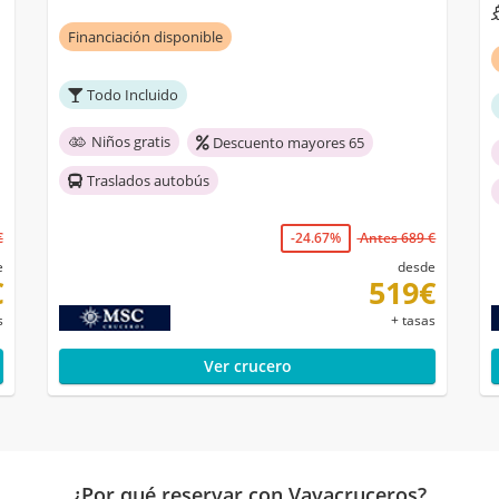
Financiación disponible
Todo Incluido
Niños gratis
Descuento mayores 65
Traslados autobús
€
-24.67%
Antes 689 €
e
desde
€
519€
s
+ tasas
Ver crucero
¿Por qué reservar con Vayacruceros?