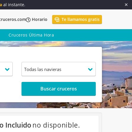
a
al instante.
cruceros.com
Horario
Te llamamos gratis
Cruceros Última Hora
Buscar cruceros
o Incluido
no disponible.