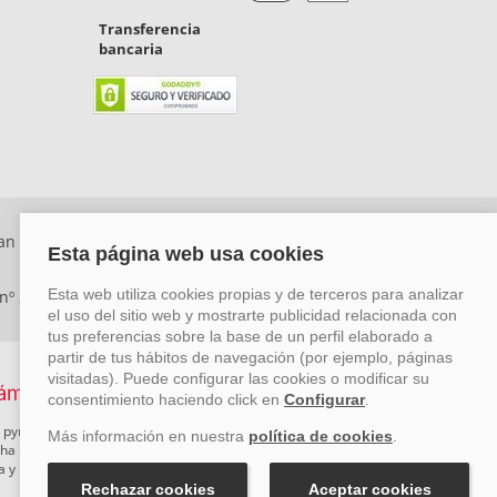
Transferencia
bancaria
an Rafael, Málaga. CP: 29006) Tel: +34 917 815 555 -
 nº 29780-2
 pymes mediante el impulso de la innovación, el desarrollo
rcha un Plan de Acción durante el año 2026 para reforzar su
ova y Pyme Cibersegura de la Cámara de Comercio de Málaga.