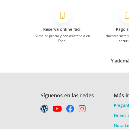
Reserva online fácil
Pago s
Al mejor precio y con asistencia en
Nuestro siste
línea.
securi
Y además
Síguenos en las redes
Más i
Pregunt
Financi
Nota Le