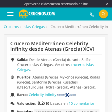
Aprovecha el descuento reservando online
917 815 555
Cruceros
Islas Griegas
Crucero Mediterráneo Celebrity Infin
Crucero Mediterráneo Celebrity
Infinity desde Atenas (Grecia) XCVI
Salida:
Desde Atenas (Grecia) durante 8 días.
Crucero Islas Griegas. Ver otros
cruceros Islas
Griegas
.
Puertos:
Atenas (Grecia), Mykonos (Grecia), Rodas
(Grecia), Santorini (Grecia), Kusadasi
(Efeso/Turquía), Hydra (Grecia), Atenas (Grecia).
Barco:
Celebrity Infinity
8,2
Valoración:
/10
basada en
10 comentarios.
Ventajas:
Spa recomendado
Cultural
Sol y playa