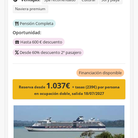
Naviera premium
Pensión Completa
Oportunidad:
Hasta 600 € descuento
Desde 60% descuento 2º pasajero
Financiación disponible
1.037€
Reserva desde
+ tasas (239€)
por persona
en ocupación doble, salida 18/07/2027