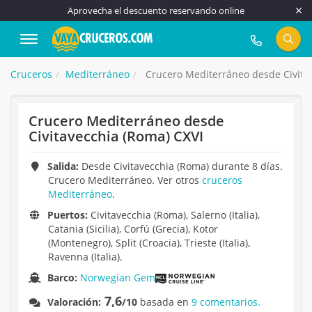
Aprovecha el descuento reservando online
917 815 555
Cruceros
Mediterráneo
Crucero Mediterráneo desde Civita
Crucero Mediterráneo desde
Civitavecchia (Roma) CXVI
Salida:
Desde Civitavecchia (Roma) durante 8 días.
Crucero Mediterráneo. Ver otros
cruceros
Mediterráneo
.
Puertos:
Civitavecchia (Roma), Salerno (Italia),
Catania (Sicilia), Corfú (Grecia), Kotor
(Montenegro), Split (Croacia), Trieste (Italia),
Ravenna (Italia).
Barco:
Norwegian Gem
7,6
Valoración:
/10
basada en
9 comentarios.