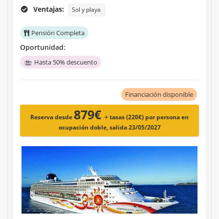
Ventajas:
Sol y playa
Pensión Completa
Oportunidad:
Hasta 50% descuento
Financiación disponible
879€
Reserva desde
+ tasas (220€)
por persona en
ocupación doble, salida 23/05/2027