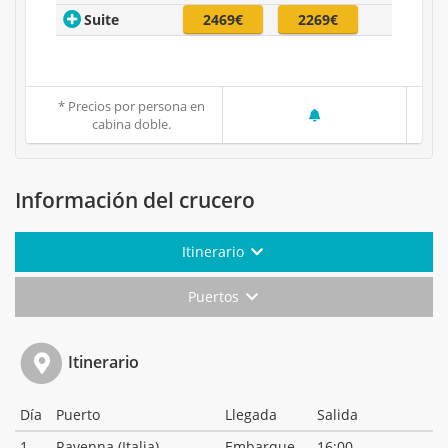
Suite
2469€
2269€
* Precios por persona en
cabina doble.
Información del crucero
Itinerario
Puertos
Itinerario
Día
Puerto
Llegada
Salida
1
Ravenna (Italia)
Embarque
16:00