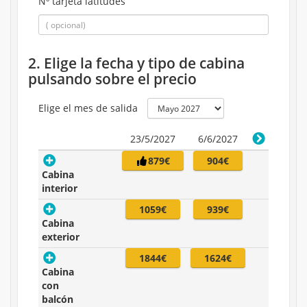
Nº tarjeta latitudes
2. Elige la fecha y tipo de cabina
pulsando sobre el precio
Elige el mes de salida
23/5/2027
6/6/2027
879€
904€
Cabina
interior
1059€
939€
Cabina
exterior
1844€
1624€
Cabina
con
balcón