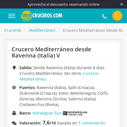
Aprovecha el descuento reservando online
917 815 555
Cruceros
Mediterráneo
Crucero Mediterráneo desde Raven
Crucero Mediterráneo desde
Ravenna (Italia) V
Salida:
Desde Ravenna (Italia) durante 8 días.
Crucero Mediterráneo. Ver otros
cruceros
Mediterráneo
.
Puertos:
Ravenna (Italia), Split (Croacia),
Dubrovnik (Croacia), Kotor (Montenegro), Corfú
(Grecia), Messina (Sicilia), Salerno (Italia),
Civitavecchia (Roma).
Barco:
Norwegian Sun
7,6
Valoración:
/10
basada en
5 comentarios.