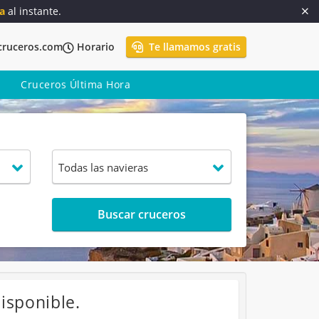
a
al instante.
cruceros.com
Horario
Te llamamos gratis
Cruceros Última Hora
Buscar cruceros
isponible.