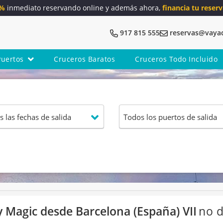
5%
inmediato reservando online y además ahora,
financia tu reserv
917 815 555
reservas@vaya
Puertos
Cruceros Baratos
Cruceros Todo Incluido
 Magic desde Barcelona (España) VII
no d