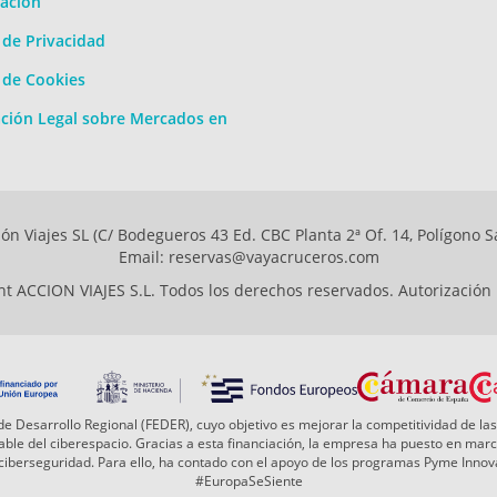
ación
a de Privacidad
a de Cookies
ción Legal sobre Mercados en
ón Viajes SL (C/ Bodegueros 43 Ed. CBC Planta 2ª Of. 14, Polígono S
Email: reservas@vayacruceros.com
t ACCION VIAJES S.L. Todos los derechos reservados. Autorización
e Desarrollo Regional (FEDER), cuyo objetivo es mejorar la competitividad de las
 fiable del ciberespacio. Gracias a esta financiación, la empresa ha puesto en ma
a ciberseguridad. Para ello, ha contado con el apoyo de los programas Pyme Inn
#EuropaSeSiente