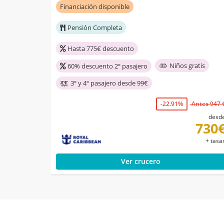
Financiación disponible
Pensión Completa
Hasta 775€ descuento
Niños gratis
60% descuento 2º pasajero
3º y 4º pasajero desde 99€
-22.91%
Antes 947 
desd
730
+ tasa
Ver crucero