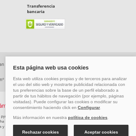
Transferencia
bancaria
an Rafael, Málaga. CP: 29006) Tel: +34 917 815 555 -
 nº 29780-2
 pymes mediante el impulso de la innovación, el desarrollo
rcha un Plan de Acción durante el año 2026 para reforzar su
ova y Pyme Cibersegura de la Cámara de Comercio de Málaga.