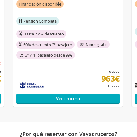
Financiación disponible
Pensión Completa
Hasta 775€ descuento
Niños gratis
60% descuento 2º pasajero
3º y 4º pasajero desde 99€
€
e
desde
€
963€
s
+ tasas
Ver crucero
¿Por qué reservar con Vayacruceros?