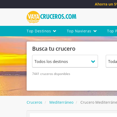
Ahorra un 
Top Destinos
Top Navieras
Top 
Busca tu crucero
7441 cruceros disponibles
Cruceros
Mediterráneo
Crucero Mediterráne