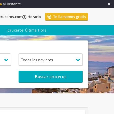
a
al instante.
cruceros.com
Horario
Te llamamos gratis
Cruceros Última Hora
Buscar cruceros