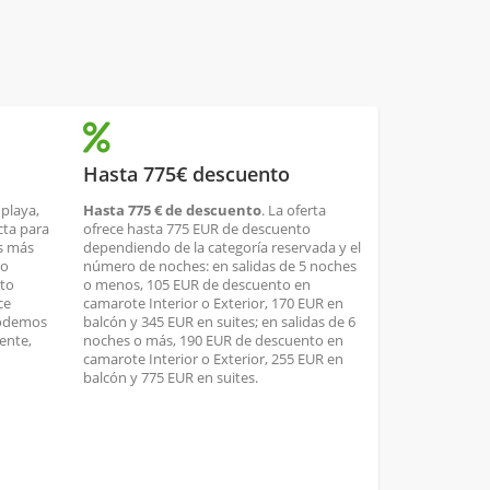
Hasta 775€ descuento
 playa,
Hasta 775 € de descuento
. La oferta
cta para
ofrece hasta 775 EUR de descuento
os más
dependiendo de la categoría reservada y el
no
número de noches: en salidas de 5 noches
nto
o menos, 105 EUR de descuento en
ce
camarote Interior o Exterior, 170 EUR en
podemos
balcón y 345 EUR en suites; en salidas de 6
ente,
noches o más, 190 EUR de descuento en
camarote Interior o Exterior, 255 EUR en
balcón y 775 EUR en suites.