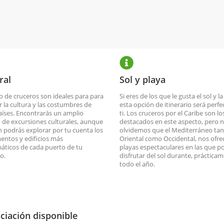
ral
Sol y playa
po de cruceros son ideales para para
Si eres de los que le gusta el sol y la
r la cultura y las costumbres de
esta opción de itinerario será perfe
aíses. Encontrarás un amplio
ti. Los cruceros por el Caribe son l
 de excursiones culturales, aunque
destacados en este aspecto, pero 
 podrás explorar por tu cuenta los
olvidemos que el Mediterráneo ta
ntos y edificios más
Oriental como Occidental, nos ofre
ticos de cada puerto de tu
playas espectaculares en las que 
io.
disfrutar del sol durante, prácticam
todo el año.
ciación disponible