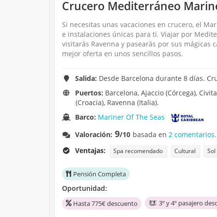
Crucero Mediterráneo Marine
Si necesitas unas vacaciones en crucero, el Mar
e instalaciones únicas para ti. Viajar por Medit
visitarás Ravenna y pasearás por sus mágicas c
mejor oferta en unos sencillos pasos.
Salida:
Desde Barcelona durante 8 días. Cr
Puertos:
Barcelona, Ajaccio (Córcega), Civitav
(Croacia), Ravenna (Italia).
Barco:
Mariner Of The Seas
9
Valoración:
/10
basada en
2 comentarios.
Ventajas:
Spa recomendado
Cultural
Sol
Pensión Completa
Oportunidad:
3º y 4º pasajero des
Hasta 775€ descuento