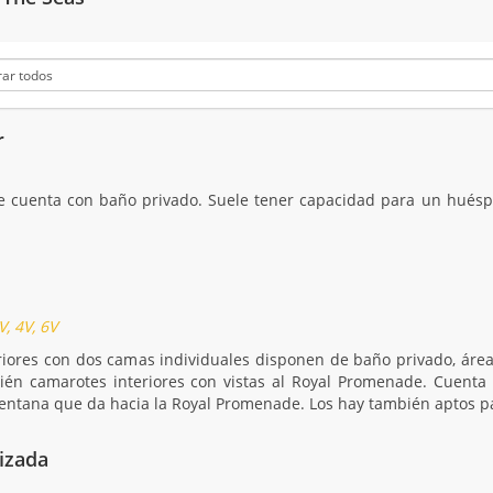
r
ue cuenta con baño privado. Suele tener capacidad para un huésp
V, 4V, 6V
riores con dos camas individuales disponen de baño privado, área 
ién camarotes interiores con vistas al Royal Promenade. Cuenta c
entana que da hacia la Royal Promenade. Los hay también aptos pa
tizada