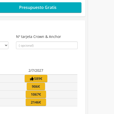
Presupuesto Gratis
Nº tarjeta Crown & Anchor
2/7/2027
589€
906€
1067€
2146€