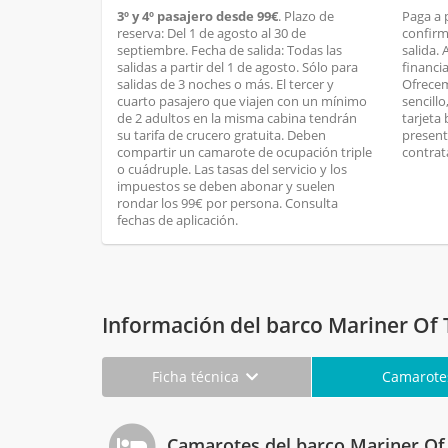
3º y 4º pasajero desde 99€
. Plazo de
Paga a 
reserva: Del 1 de agosto al 30 de
confirm
septiembre. Fecha de salida: Todas las
salida.
salidas a partir del 1 de agosto. Sólo para
financi
salidas de 3 noches o más. El tercer y
Ofrecem
cuarto pasajero que viajen con un mínimo
sencill
de 2 adultos en la misma cabina tendrán
tarjeta
su tarifa de crucero gratuita. Deben
present
compartir un camarote de ocupación triple
contrat
o cuádruple. Las tasas del servicio y los
impuestos se deben abonar y suelen
rondar los 99€ por persona. Consulta
fechas de aplicación.
Información del barco Mariner Of 
Ficha técnica
Camarot
Camarotes del barco Mariner Of