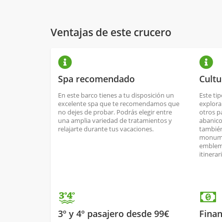
Ventajas de este crucero
Spa recomendado
Cultu
En este barco tienes a tu disposición un
Este ti
excelente spa que te recomendamos que
explora
no dejes de probar. Podrás elegir entre
otros p
una amplia variedad de tratamientos y
abanico
relajarte durante tus vacaciones.
también
monume
emblemá
itinerar
3º y 4º pasajero desde 99€
Finan