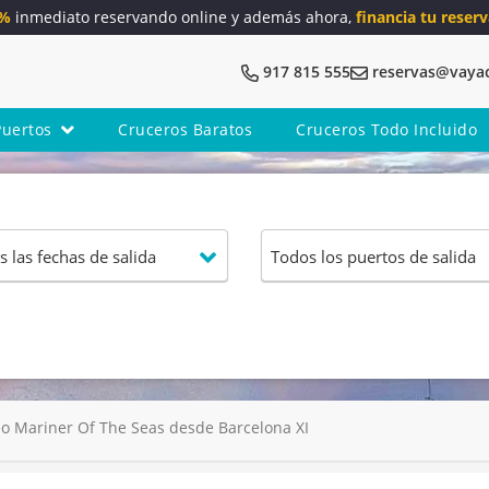
5%
inmediato reservando online y además ahora,
financia tu reserv
917 815 555
reservas@vaya
Puertos
Cruceros Baratos
Cruceros Todo Incluido
o Mariner Of The Seas desde Barcelona XI