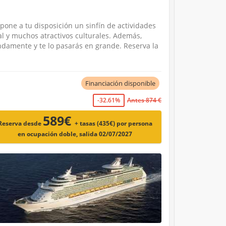
pone a tu disposición un sinfín de actividades
ual y muchos atractivos culturales. Además,
ndamente y te lo pasarás en grande. Reserva la
Financiación disponible
-32.61%
Antes 874 €
589€
Reserva desde
+ tasas (435€)
por persona
en ocupación doble, salida 02/07/2027