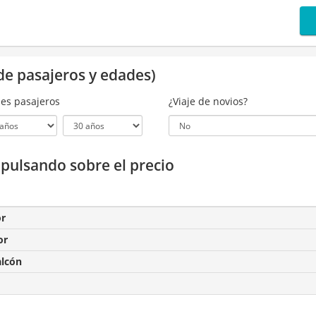
de pasajeros y edades)
es pasajeros
¿Viaje de novios?
a pulsando sobre el precio
or
or
alcón