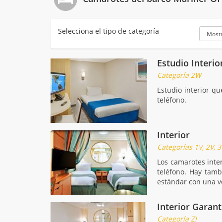
Selecciona el tipo de categoría
Estudio Interio
Categoría 2W
Estudio interior q
teléfono.
Interior
Categorías 1V, 2V, 3
Los camarotes inte
teléfono. Hay tamb
estándar con una v
Interior Garan
Categoría ZI