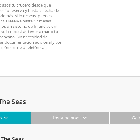
plazos tu crucero desde que
es tu reserva y hasta la fecha de
 Además, si lo deseas, puedes
ar tu reserva hasta 12 meses.
os un sistema de financiación
o, solo necesitas tener a mano tu
 bancaria. Sin necesidad de
ar documentación adicional y con
ación online o telefónica.
The Seas
es
Instalaciones
Gal
 The Seas