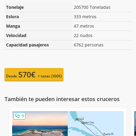
Tonelaje
205700 Toneladas
Eslora
333 metros
Manga
47 metros
Velocidad
22 nudos
Capacidad pasajeros
6762 personas
570€
Desde
+ tasas (300€)
También te pueden interesar estos cruceros
9