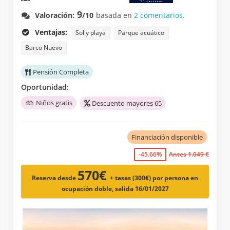
9
Valoración:
/10
basada en
2 comentarios.
Ventajas:
Sol y playa
Parque acuático
Barco Nuevo
Pensión Completa
Oportunidad:
Niños gratis
Descuento mayores 65
Financiación disponible
-45.66%
Antes 1.049 €
570€
Reserva desde
+ tasas (300€)
por persona en
ocupación doble, salida 16/01/2027