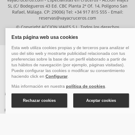
SL (C/ Bodegueros 43 Ed. CBC Planta 2ª Of. 14, Polígono San
Rafael, Málaga. CP: 29006) Tel: +34 917 815 555 - Email:
reservas@vayacruceros.com
© Copyright ACCION VIAJES S.L. Todos los derechos
reservados. Autorización nº 29780-2
ACCION VIAJES SL ha sido beneficiaria del Fondo Europeo de Desarrollo
Regional (FEDER), cuyo objetivo es mejorar la competitividad de las pymes
mediante el impulso de la innovación, el desarrollo tecnológico, la
investigación de calidad y el uso seguro y fiable del ciberespacio. Gracias a
esta financiación, la empresa ha puesto en marcha un Plan de Acción
durante el año 2026 para reforzar su competitividad empresarial,
promoviendo la innovación y la ciberseguridad. Para ello, ha contado con el
apoyo de los programas Pyme Innova y Pyme Cibersegura de la Cámara
de Comercio de Málaga. #EuropaSeSiente