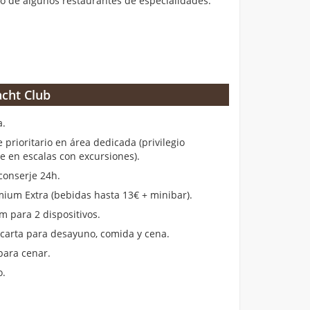
 de algunos restaurantes de especialidades.
cht Club
a.
rioritario en área dedicada (privilegio
en escalas con excursiones).
conserje 24h.
ium Extra (bebidas hasta 13€ + minibar).
m para 2 dispositivos.
 carta para desayuno, comida y cena.
para cenar.
o.