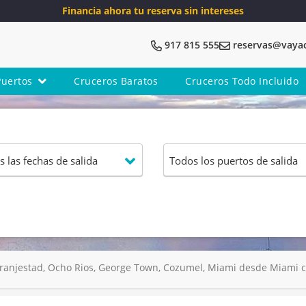
Financia ahora tu reserva sin intereses
917 815 555
reservas@vaya
Puertos
Cruceros Baratos
Cruceros Todo Incluido
ranjestad, Ocho Rios, George Town, Cozumel, Miami desde Miami c