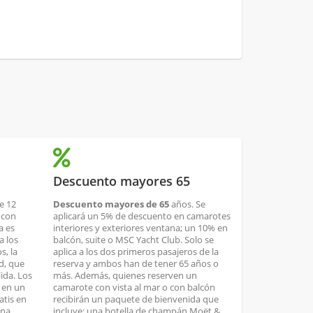
Descuento mayores 65
e 12
Descuento mayores de 65
años. Se
 con
aplicará un 5% de descuento en camarotes
a es
interiores y exteriores ventana; un 10% en
a los
balcón, suite o MSC Yacht Club. Solo se
s, la
aplica a los dos primeros pasajeros de la
ad, que
reserva y ambos han de tener 65 años o
lida. Los
más. Además, quienes reserven un
n en un
camarote con vista al mar o con balcón
atis en
recibirán un paquete de bienvenida que
una
incluye: una botella de champán Moët &