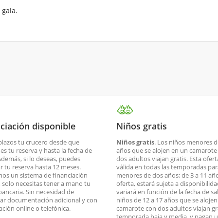
 gala.
ciación disponible
Niños gratis
plazos tu crucero desde que
Niños gratis
. Los niños menores d
es tu reserva y hasta la fecha de
años que se alojen en un camarote
 Además, si lo deseas, puedes
dos adultos viajan gratis. Esta ofert
ar tu reserva hasta 12 meses.
válida en todas las temporadas par
os un sistema de financiación
menores de dos años; de 3 a 11 año
o, solo necesitas tener a mano tu
oferta, estará sujeta a disponibilid
 bancaria. Sin necesidad de
variará en función de la fecha de sa
ar documentación adicional y con
niños de 12 a 17 años que se aloje
ación online o telefónica.
camarote con dos adultos viajan gr
temporada baja y media, y pagan 