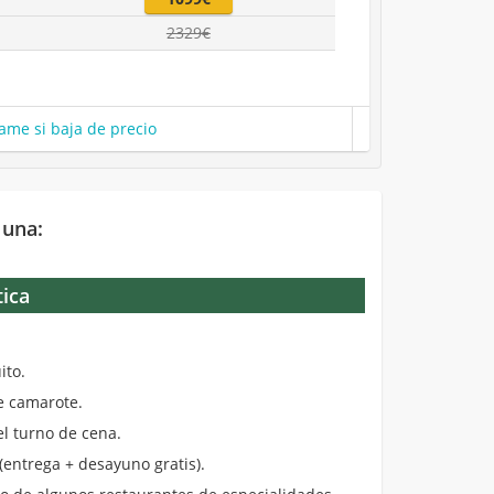
2329€
ame si baja de precio
 una:
tica
.
ito.
de camarote.
el turno de cena.
entrega + desayuno gratis).