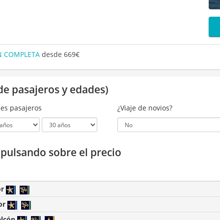
ÓN COMPLETA
desde 669€
de pasajeros y edades)
es pasajeros
¿Viaje de novios?
a pulsando sobre el precio
or
or
alcón