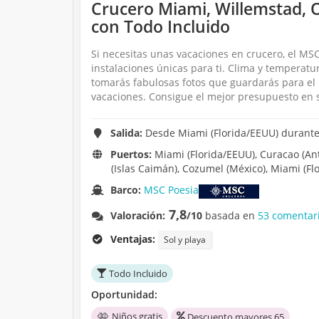
Crucero Miami, Willemstad, 
con Todo Incluido
Si necesitas unas vacaciones en crucero, el MSC
instalaciones únicas para ti. Clima y temperat
tomarás fabulosas fotos que guardarás para el
vacaciones. Consigue el mejor presupuesto en s
Salida:
Desde Miami (Florida/EEUU) durante 
Puertos:
Miami (Florida/EEUU), Curacao (Anti
(Islas Caimán), Cozumel (México), Miami (Fl
Barco:
MSC Poesia
7,8
Valoración:
/10
basada en
53 comentari
Ventajas:
Sol y playa
Todo Incluido
Oportunidad:
Niños gratis
Descuento mayores 65