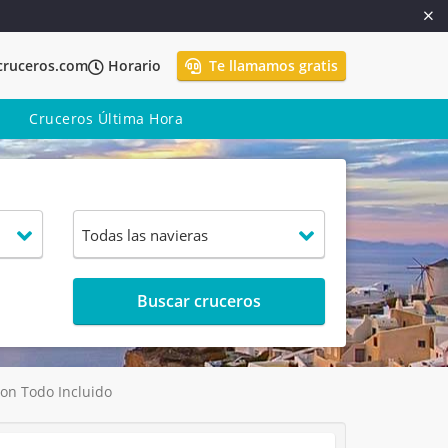
cruceros.com
Horario
Te llamamos gratis
Cruceros Última Hora
Buscar cruceros
on Todo Incluido