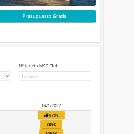
Presupuesto Gratis
Nº tarjeta MSC Club
14/1/2027
879€
889€
1099€