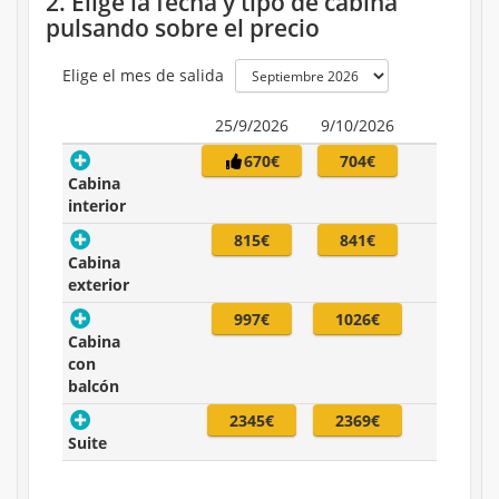
2. Elige la fecha y tipo de cabina
pulsando sobre el precio
Elige el mes de salida
25/9/2026
9/10/2026
670€
704€
Cabina
interior
815€
841€
Cabina
exterior
997€
1026€
Cabina
con
balcón
2345€
2369€
Suite