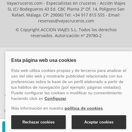
Vayacruceros.com - Especialistas en cruceros - Acción Viajes
SL (C/ Bodegueros 43 Ed. CBC Planta 2ª Of. 14, Polígono San
Rafael, Málaga. CP: 29006) Tel: +34 917 815 555 - Email:
reservas@vayacruceros.com
© Copyright ACCION VIAJES S.L. Todos los derechos
reservados. Autorización nº 29780-2
ACCION VIAJES SL ha sido beneficiaria del Fondo Europeo de Desarrollo
Regional (FEDER), cuyo objetivo es mejorar la competitividad de las pymes
mediante el impulso de la innovación, el desarrollo tecnológico, la
investigación de calidad y el uso seguro y fiable del ciberespacio. Gracias a
esta financiación, la empresa ha puesto en marcha un Plan de Acción
durante el año 2026 para reforzar su competitividad empresarial,
promoviendo la innovación y la ciberseguridad. Para ello, ha contado con el
apoyo de los programas Pyme Innova y Pyme Cibersegura de la Cámara
de Comercio de Málaga. #EuropaSeSiente
Solicitar presupuesto gratuito