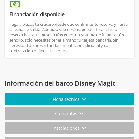
Financiación disponible
Paga a plazos tu crucero desde que confirmes tu reserva y hasta
la fecha de salida. Además, si lo deseas, puedes financiar tu
reserva hasta 12 meses. Ofrecemos un sistema de financiación
sencillo, solo necesitas tener a mano tu tarjeta bancaria. Sin
necesidad de presentar documentación adicional y con
contratación online o telefónica.
Información del barco Disney Magic
Ficha técnica
Camarotes
Instalaciones