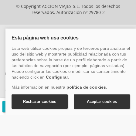
© Copyright ACCION VIAJES S.L. Todos los derechos
reservados. Autorización nº 29780-2
ACCION VIAJES SL ha sido beneficiaria del Fondo Europeo de Desarrollo
Regional (FEDER), cuyo objetivo es mejorar la competitividad de las pymes
mediante el impulso de la innovación, el desarrollo tecnológico, la
investigación de calidad y el uso seguro y fiable del ciberespacio. Gracias a
esta financiación, la empresa ha puesto en marcha un Plan de Acción
durante el año 2026 para reforzar su competitividad empresarial,
promoviendo la innovación y la ciberseguridad. Para ello, ha contado con el
apoyo de los programas Pyme Innova y Pyme Cibersegura de la Cámara
de Comercio de Málaga. #EuropaSeSiente
Solicitar presupuesto gratuito