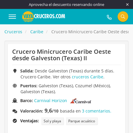
Aprovecha el descuento reservando online
917 815 555
Cruceros
Caribe
Crucero Minicrucero Caribe Oeste desde G
Crucero Minicrucero Caribe Oeste
desde Galveston (Texas) II
Salida:
Desde Galveston (Texas) durante 5 días.
Crucero Caribe. Ver otros
cruceros Caribe
.
Puertos:
Galveston (Texas), Cozumel (México),
Galveston (Texas).
Barco:
Carnival Horizon
9,6
Valoración:
/10
basada en
3 comentarios.
Ventajas:
Sol y playa
Parque acuático