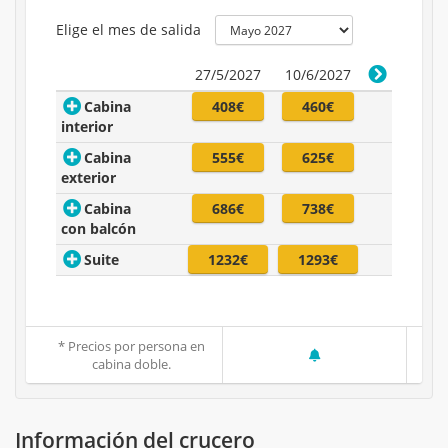
Elige el mes de salida
27/5/2027
10/6/2027
Cabina
408€
460€
interior
Cabina
555€
625€
exterior
Cabina
686€
738€
con balcón
Suite
1232€
1293€
* Precios por persona en
cabina doble.
Información del crucero