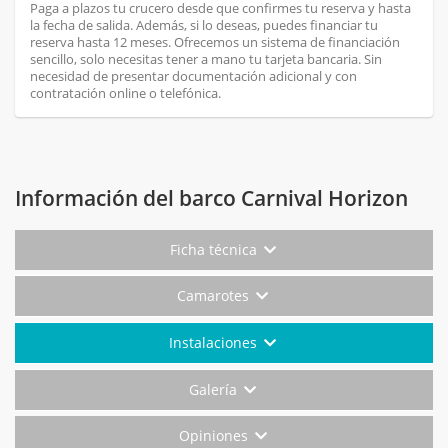
Paga a plazos tu crucero desde que confirmes tu reserva y hasta
la fecha de salida. Además, si lo deseas, puedes financiar tu
reserva hasta 12 meses. Ofrecemos un sistema de financiación
sencillo, solo necesitas tener a mano tu tarjeta bancaria. Sin
necesidad de presentar documentación adicional y con
contratación online o telefónica.
Información del barco Carnival Horizon
Ficha técnica
Camarotes
Instalaciones
Galería
Opiniones