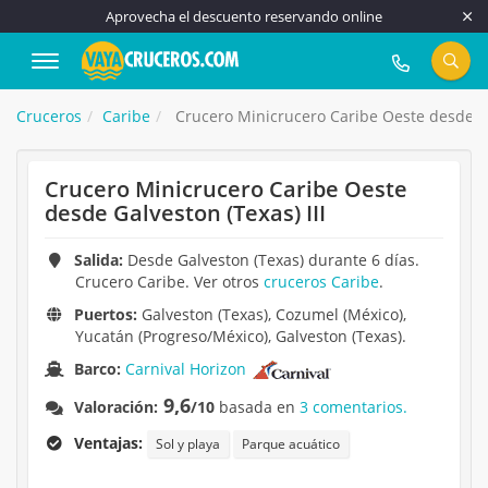
Aprovecha el descuento reservando online
917 815 555
Cruceros
Caribe
Crucero Minicrucero Caribe Oeste desde Gal
Crucero Minicrucero Caribe Oeste
desde Galveston (Texas) III
Salida:
Desde Galveston (Texas) durante 6 días.
Crucero Caribe. Ver otros
cruceros Caribe
.
Puertos:
Galveston (Texas), Cozumel (México),
Yucatán (Progreso/México), Galveston (Texas).
Barco:
Carnival Horizon
9,6
Valoración:
/10
basada en
3 comentarios.
Ventajas:
Sol y playa
Parque acuático