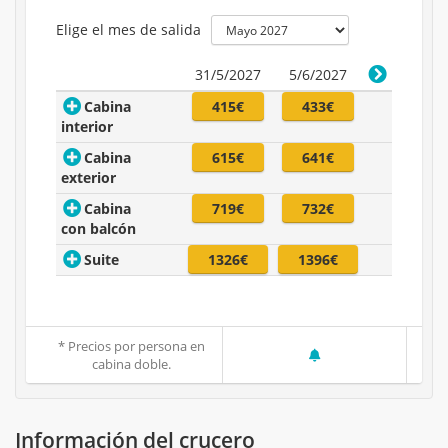
Elige el mes de salida
31/5/2027
5/6/2027
Cabina
415€
433€
interior
Cabina
615€
641€
exterior
Cabina
719€
732€
con balcón
Suite
1326€
1396€
* Precios por persona en
cabina doble.
Información del crucero