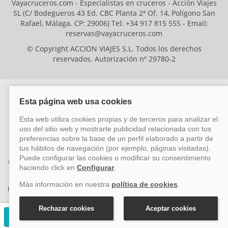
Vayacruceros.com - Especialistas en cruceros - Acción Viajes
SL (C/ Bodegueros 43 Ed. CBC Planta 2ª Of. 14, Polígono San
Rafael, Málaga. CP: 29006) Tel: +34 917 815 555 - Email:
reservas@vayacruceros.com
© Copyright ACCION VIAJES S.L. Todos los derechos
reservados. Autorización nº 29780-2
ACCION VIAJES SL ha sido beneficiaria del Fondo Europeo de Desarrollo
Regional (FEDER), cuyo objetivo es mejorar la competitividad de las pymes
mediante el impulso de la innovación, el desarrollo tecnológico, la
investigación de calidad y el uso seguro y fiable del ciberespacio. Gracias a
esta financiación, la empresa ha puesto en marcha un Plan de Acción
durante el año 2026 para reforzar su competitividad empresarial,
promoviendo la innovación y la ciberseguridad. Para ello, ha contado con el
apoyo de los programas Pyme Innova y Pyme Cibersegura de la Cámara
de Comercio de Málaga. #EuropaSeSiente
Solicitar presupuesto gratuito