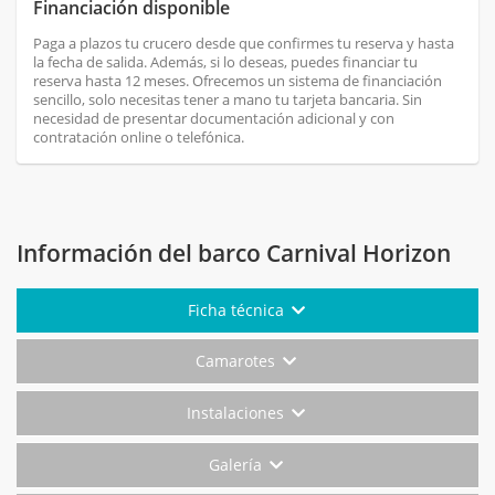
Financiación disponible
Paga a plazos tu crucero desde que confirmes tu reserva y hasta
la fecha de salida. Además, si lo deseas, puedes financiar tu
reserva hasta 12 meses. Ofrecemos un sistema de financiación
sencillo, solo necesitas tener a mano tu tarjeta bancaria. Sin
necesidad de presentar documentación adicional y con
contratación online o telefónica.
Información del barco Carnival Horizon
Ficha técnica
Camarotes
Instalaciones
Galería