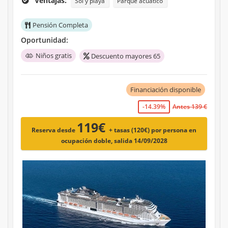
Ventajas:
Sol y playa
Parque acuático
Pensión Completa
Oportunidad:
Niños gratis
Descuento mayores 65
Financiación disponible
-14.39%
Antes 139 €
119€
Reserva desde
+ tasas (120€)
por persona en
ocupación doble, salida 14/09/2028