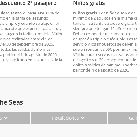
descuento 2º pasajero
Niños gratis
 descuento 2º pasajero
. 60% de
Niños gratis
. Los niños que viajen
to en la tarifa del segundo
mínimo de 2 adultos en la misma c
o siempre y cuando se aloje en el
tendrán su tarifa de crucero gratui
amarote que el primer pasajero y
siempre que tengan 12 años o men
ya pagado la tarifa completa. Válido
Deben compartir un camarote de
ervas realizadas entre el 1 de
ocupación triple o cuádruple. Las t
y el 30 de septiembre de 2026.
servicio y los impuestos se deben 
 todas las salidas de 3 o más
suelen rondar los 99€ por niño/niñ
a partir del 1 de agosto de 2026.
Válido para reservas realizadas entr
to ya aplicado en los precios de la
de agosto y el 30 de septiembre de
Aplica a salidas de mínimo 3 noche
partor del 1 de agosto de 2026.
the Seas
es
Instalaciones
Gal