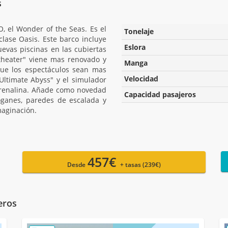
s
el Wonder of the Seas. Es el
Tonelaje
lase Oasis. Este barco incluye
Eslora
uevas piscinas en las cubiertas
atheater" viene mas renovado y
Manga
ue los espectáculos sean mas
Velocidad
ltimate Abyss" y el simulador
adrenalina. Añade como novedad
Capacidad pasajeros
ganes, paredes de escalada y
maginación.
457€
Desde
+ tasas (239€)
eros