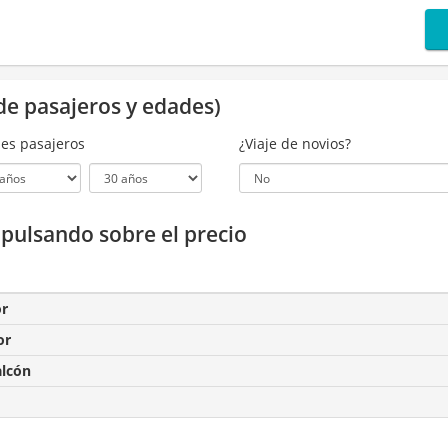
de pasajeros y edades)
es pasajeros
¿Viaje de novios?
a pulsando sobre el precio
or
or
alcón