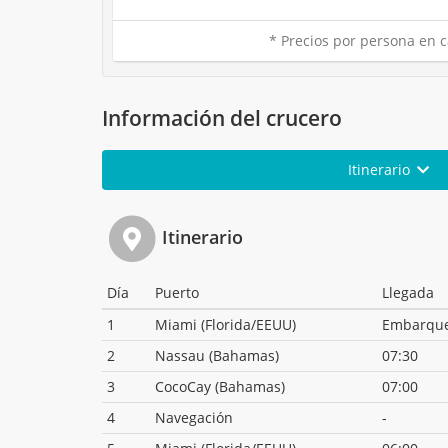
* Precios por persona en c
Información del crucero
Itinerario
Itinerario
Día
Puerto
Llegada
1
Miami (Florida/EEUU)
Embarqu
2
Nassau (Bahamas)
07:30
3
CocoCay (Bahamas)
07:00
4
Navegación
-