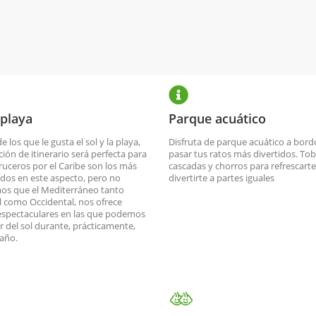
 playa
Parque acuático
de los que le gusta el sol y la playa,
Disfruta de parque acuático a bord
ción de itinerario será perfecta para
pasar tus ratos más divertidos. To
cruceros por el Caribe son los más
cascadas y chorros para refrescarte
dos en este aspecto, pero no
divertirte a partes iguales
os que el Mediterráneo tanto
l como Occidental, nos ofrece
espectaculares en las que podemos
ar del sol durante, prácticamente,
 año.