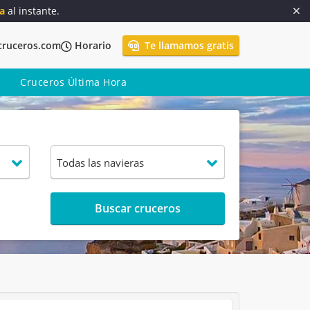
a
al instante.
cruceros.com
Horario
Te llamamos gratis
Cruceros Última Hora
Buscar cruceros