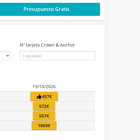
Presupuesto Gratis
Nº tarjeta Crown & Anchor
19/10/2026
457€
572€
557€
1069€