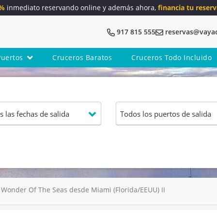
5%
inmediato reservando online y además ahora,
financia tu reserv
917 815 555
reservas@vaya
Puertos
Cruceros Baratos
Cruceros Todo Incluido
Wonder Of The Seas desde Miami (Florida/EEUU) II