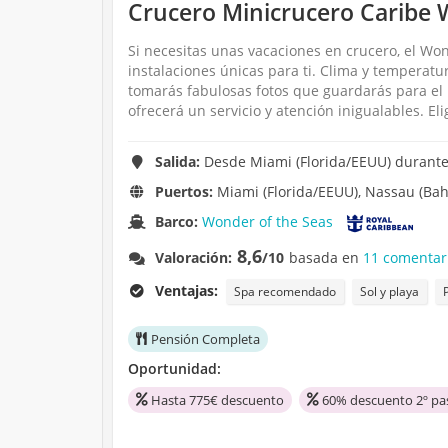
Crucero Minicrucero Caribe 
Si necesitas unas vacaciones en crucero, el Won
instalaciones únicas para ti. Clima y temperat
tomarás fabulosas fotos que guardarás para el 
ofrecerá un servicio y atención inigualables. El
Salida:
Desde Miami (Florida/EEUU) durante 
Puertos:
Miami (Florida/EEUU), Nassau (Ba
Barco:
Wonder of the Seas
8,6
Valoración:
/10
basada en
11 comentar
Ventajas:
Spa recomendado
Sol y playa
Pensión Completa
Oportunidad:
Hasta 775€ descuento
60% descuento 2º pa