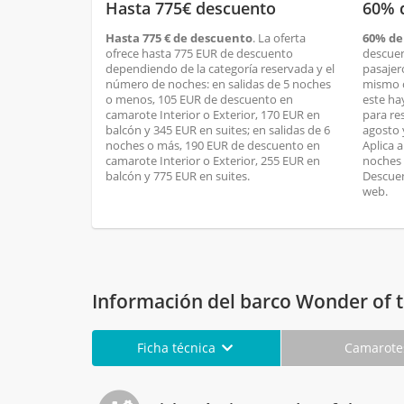
Hasta 775€ descuento
60% 
Hasta 775 € de descuento
. La oferta
60% de
ofrece hasta 775 EUR de descuento
descuen
dependiendo de la categoría reservada y el
pasajer
número de noches: en salidas de 5 noches
mismo c
o menos, 105 EUR de descuento en
este ha
camarote Interior o Exterior, 170 EUR en
para res
balcón y 345 EUR en suites; en salidas de 6
agosto 
noches o más, 190 EUR de descuento en
Aplica a
camarote Interior o Exterior, 255 EUR en
noches 
balcón y 775 EUR en suites.
Descuen
web.
Información del barco Wonder of 
Ficha técnica
Camarot