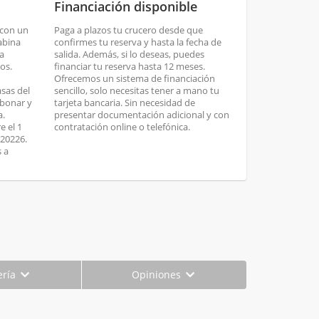
Financiación disponible
 con un
Paga a plazos tu crucero desde que
abina
confirmes tu reserva y hasta la fecha de
ta
salida. Además, si lo deseas, puedes
os.
financiar tu reserva hasta 12 meses.
Ofrecemos un sistema de financiación
asas del
sencillo, solo necesitas tener a mano tu
abonar y
tarjeta bancaria. Sin necesidad de
a.
presentar documentación adicional y con
e el 1
contratación online o telefónica.
 20226.
s a
ería
Opiniones