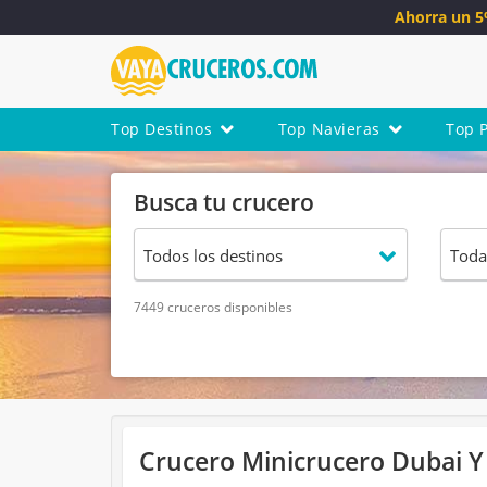
Ahorra un 
Top Destinos
Top Navieras
Top 
Busca tu crucero
7449 cruceros disponibles
Crucero Minicrucero Dubai Y 