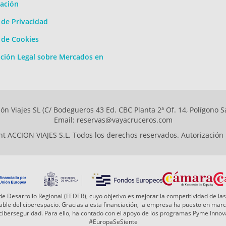
ación
a de Privacidad
a de Cookies
ción Legal sobre Mercados en
ón Viajes SL (C/ Bodegueros 43 Ed. CBC Planta 2ª Of. 14, Polígono S
Email: reservas@vayacruceros.com
t ACCION VIAJES S.L. Todos los derechos reservados. Autorización
e Desarrollo Regional (FEDER), cuyo objetivo es mejorar la competitividad de las
 fiable del ciberespacio. Gracias a esta financiación, la empresa ha puesto en ma
a ciberseguridad. Para ello, ha contado con el apoyo de los programas Pyme Inn
#EuropaSeSiente