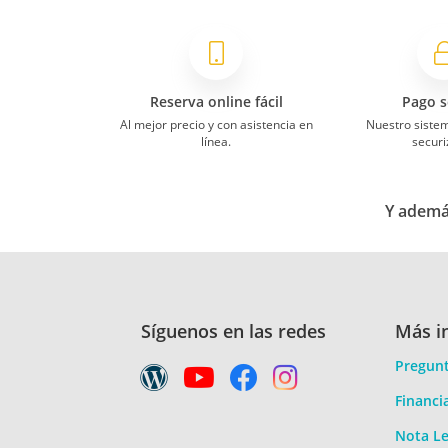
Reserva online fácil
Pago s
Al mejor precio y con asistencia en
Nuestro siste
línea.
securi
Y además
Síguenos en las redes
Más i
Pregunt
Financi
Nota Le