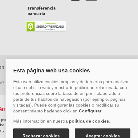
Transferencia
bancaria
an Rafael, Málaga. CP: 29006) Tel: +34 917 815 555 -
 nº 29780-2
 pymes mediante el impulso de la innovación, el desarrollo
rcha un Plan de Acción durante el año 2026 para reforzar su
ova y Pyme Cibersegura de la Cámara de Comercio de Málaga.