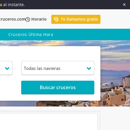
a
al instante.
cruceros.com
Horario
Te llamamos gratis
Cruceros Última Hora
Buscar cruceros