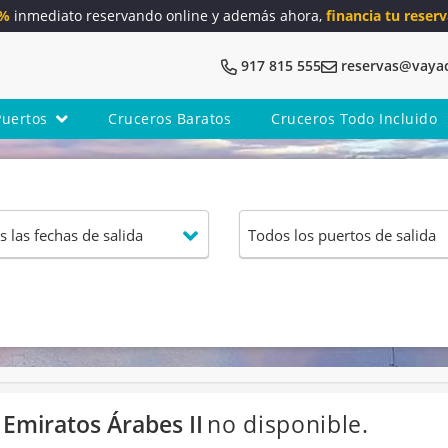
5%
inmediato reservando online y además ahora,
financia tu reserv
917 815 555
reservas@vaya
Puertos
Cruceros Baratos
Cruceros Todo Incluido
Emiratos Árabes II
no disponible.