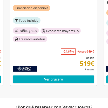
Financiación disponible
Todo Incluido
Niños gratis
Descuento mayores 65
Traslados autobús
€
-24.67%
Antes 689 €
e
desde
€
519€
s
+ tasas
Ver crucero
¿Por qué reservar con Vayacruceros?