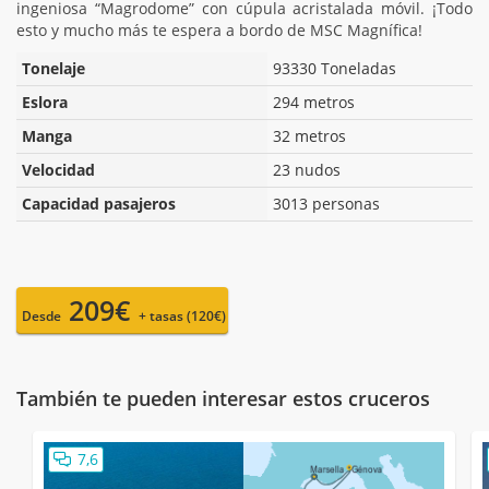
ingeniosa “Magrodome” con cúpula acristalada móvil. ¡Todo
esto y mucho más te espera a bordo de MSC Magnífica!
Tonelaje
93330 Toneladas
Eslora
294 metros
Manga
32 metros
Velocidad
23 nudos
Capacidad pasajeros
3013 personas
209€
Desde
+ tasas (120€)
También te pueden interesar estos cruceros
7,6