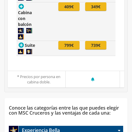
409€
349€
Cabina
con
balcón
Suite
799€
739€
* Precios por persona en
cabina doble.
Conoce las categorías entre las que puedes elegir
con MSC Cruceros y las ventajas de cada una:
Experiencia Bella