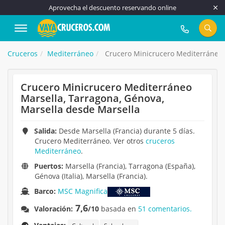
Aprovecha el descuento reservando online
917 815 555
Cruceros
Mediterráneo
Crucero Minicrucero Mediterráneo M
Crucero Minicrucero Mediterráneo
Marsella, Tarragona, Génova,
Marsella desde Marsella
Salida:
Desde Marsella (Francia) durante 5 días.
Crucero Mediterráneo. Ver otros
cruceros
Mediterráneo
.
Puertos:
Marsella (Francia), Tarragona (España),
Génova (Italia), Marsella (Francia).
Barco:
MSC Magnifica
7,6
Valoración:
/10
basada en
51 comentarios.