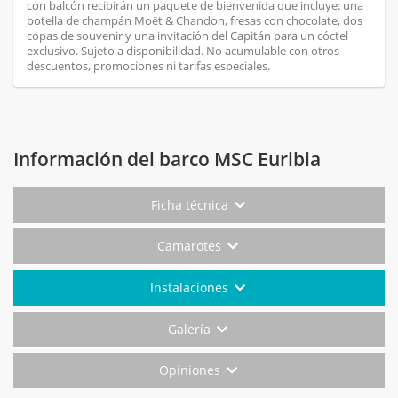
con balcón recibirán un paquete de bienvenida que incluye: una
botella de champán Moët & Chandon, fresas con chocolate, dos
copas de souvenir y una invitación del Capitán para un cóctel
exclusivo. Sujeto a disponibilidad. No acumulable con otros
descuentos, promociones ni tarifas especiales.
Información del barco MSC Euribia
Ficha técnica
Camarotes
Instalaciones
Galería
Opiniones