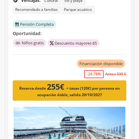
Ventajas:
Cultural
Sol y playa
Recomendado a familias
Parque acuático
Pensión Completa
Oportunidad:
Niños gratis
Descuento mayores 65
Financiación disponible
-24.78%
Antes 339 €
255€
Reserva desde
+ tasas (120€)
por persona en
ocupación doble, salida 20/10/2027