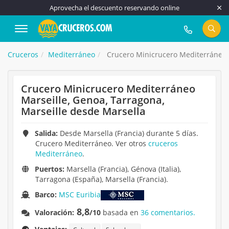
Aprovecha el descuento reservando online
917 815 555
Cruceros
Mediterráneo
Crucero Minicrucero Mediterráneo M
Crucero Minicrucero Mediterráneo
Marseille, Genoa, Tarragona,
Marseille desde Marsella
Salida:
Desde Marsella (Francia) durante 5 días.
Crucero Mediterráneo. Ver otros
cruceros
Mediterráneo
.
Puertos:
Marsella (Francia), Génova (Italia),
Tarragona (España), Marsella (Francia).
Barco:
MSC Euribia
8,8
Valoración:
/10
basada en
36 comentarios.