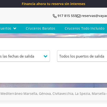
Financia ahora tu reserva sin intereses
917 815 555
reservas@vaya
Puertos
Cruceros Baratos
Cruceros Todo Incluido
Mediterráneo Marsella, Génova, Civitavecchia, La Spezia, Marsella