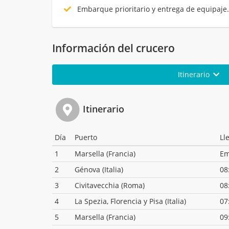
Embarque prioritario y entrega de equipaje
Información del crucero
Itinerario
Itinerario
Día
Puerto
Ll
1
Marsella (Francia)
Em
2
Génova (Italia)
08
3
Civitavecchia (Roma)
08
4
La Spezia, Florencia y Pisa (Italia)
07
5
Marsella (Francia)
09