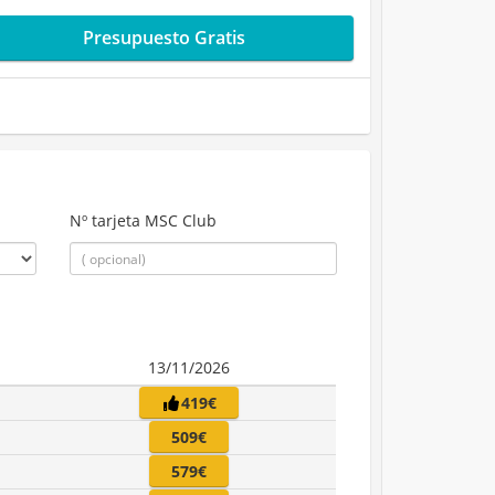
Presupuesto Gratis
Nº tarjeta MSC Club
13/11/2026
419€
509€
579€