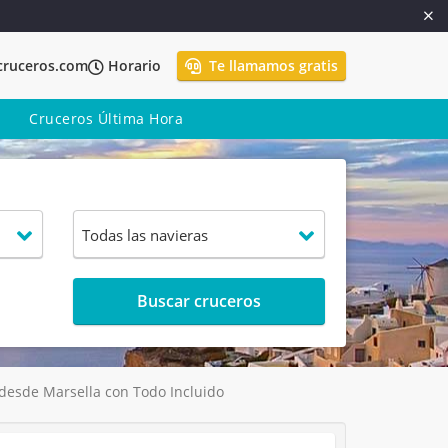
cruceros.com
Horario
Te llamamos gratis
Cruceros Última Hora
Buscar cruceros
 desde Marsella con Todo Incluido