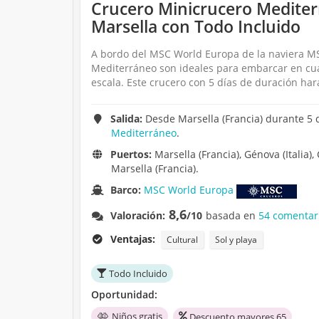
Crucero Minicrucero Mediterr
Marsella con Todo Incluido
A bordo del MSC World Europa de la naviera MSC
Mediterráneo son ideales para embarcar en cual
escala. Este crucero con 5 días de duración har
Salida:
Desde Marsella (Francia) durante 5 
Mediterráneo
.
Puertos:
Marsella (Francia), Génova (Italia), 
Marsella (Francia).
Barco:
MSC World Europa
8,6
Valoración:
/10
basada en
54 comentar
Ventajas:
Cultural
Sol y playa
Todo Incluido
Oportunidad:
Niños gratis
Descuento mayores 65