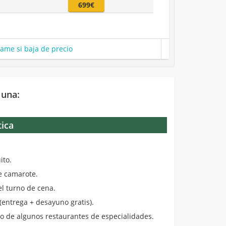
699€
same si baja de precio
 una:
tica
.
ito.
de camarote.
el turno de cena.
entrega + desayuno gratis).
 de algunos restaurantes de especialidades.