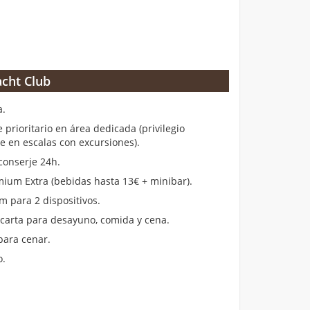
cht Club
a.
rioritario en área dedicada (privilegio
en escalas con excursiones).
conserje 24h.
ium Extra (bebidas hasta 13€ + minibar).
m para 2 dispositivos.
 carta para desayuno, comida y cena.
para cenar.
o.