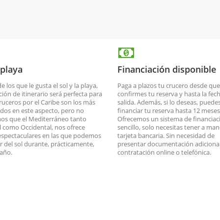
 playa
Financiación disponible
de los que le gusta el sol y la playa,
Paga a plazos tu crucero desde que
ción de itinerario será perfecta para
confirmes tu reserva y hasta la fec
cruceros por el Caribe son los más
salida. Además, si lo deseas, puede
dos en este aspecto, pero no
financiar tu reserva hasta 12 meses
os que el Mediterráneo tanto
Ofrecemos un sistema de financiac
l como Occidental, nos ofrece
sencillo, solo necesitas tener a man
espectaculares en las que podemos
tarjeta bancaria. Sin necesidad de
ar del sol durante, prácticamente,
presentar documentación adicional
 año.
contratación online o telefónica.