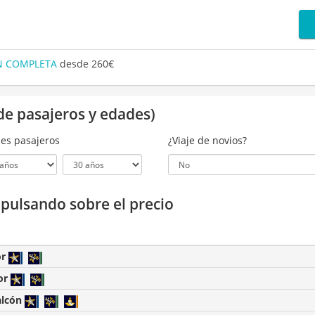
ÓN COMPLETA
desde 260€
de pasajeros y edades)
es pasajeros
¿Viaje de novios?
a pulsando sobre el precio
or
or
alcón