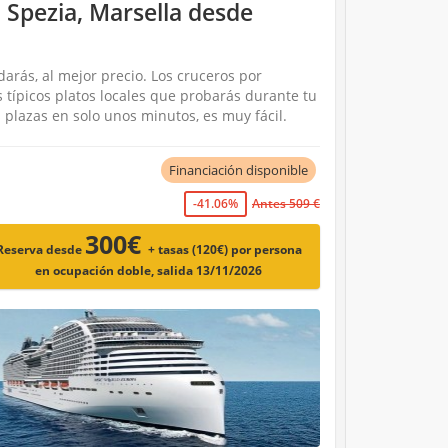
 Spezia, Marsella desde
arás, al mejor precio. Los cruceros por
típicos platos locales que probarás durante tu
 plazas en solo unos minutos, es muy fácil.
Financiación disponible
-41.06%
Antes 509 €
300€
Reserva desde
+ tasas (120€)
por persona
en ocupación doble, salida 13/11/2026