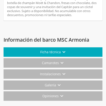
botella de champán Moët & Chandon, fresas con chocolate, dos
copas de souvenir y una invitación del Capitán para un cóctel
exclusivo. Sujeto a disponibilidad. No acumulable con otros
descuentos, promociones ni tarifas especiales.
Información del barco MSC Armonia
Ficha técnica
Camarotes
Instalaciones
Galería
Opiniones