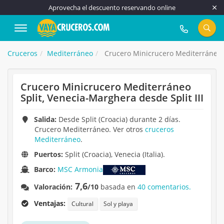
Aprovecha el descuento reservando online
917 815 555
Cruceros
Mediterráneo
Crucero Minicrucero Mediterráneo Sp
Crucero Minicrucero Mediterráneo
Split, Venecia-Marghera desde Split III
Salida:
Desde Split (Croacia) durante 2 días.
Crucero Mediterráneo. Ver otros
cruceros
Mediterráneo
.
Puertos:
Split (Croacia), Venecia (Italia).
Barco:
MSC Armonia
7,6
Valoración:
/10
basada en
40 comentarios.
Ventajas:
Cultural
Sol y playa