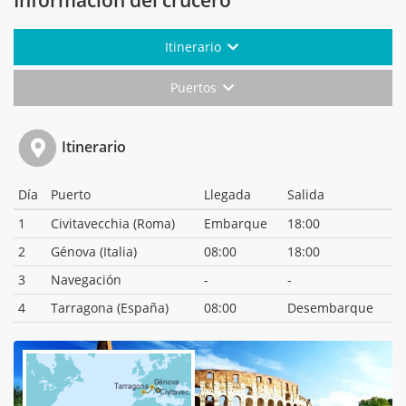
Información del crucero
Itinerario
Puertos
Itinerario
Día
Puerto
Llegada
Salida
1
Civitavecchia (Roma)
Embarque
18:00
2
Génova (Italia)
08:00
18:00
3
Navegación
-
-
4
Tarragona (España)
08:00
Desembarque