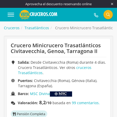
Aprovecha el descuento reservando online
917 815 555
Cruceros
Trasatlánticos
Crucero Minicrucero Trasatlánticos 
Crucero Minicrucero Trasatlánticos
Civitavecchia, Genoa, Tarragona II
Salida:
Desde Civitavecchia (Roma) durante 4 días.
Crucero Trasatlánticos. Ver otros
cruceros
Trasatlánticos
.
Puertos:
Civitavecchia (Roma), Génova (Italia),
Tarragona (España).
Barco:
MSC Divina
8,2
Valoración:
/10
basada en
99 comentarios.
Pensión Completa