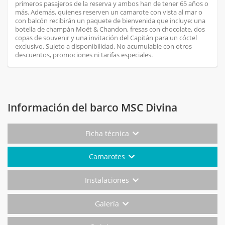
primeros pasajeros de la reserva y ambos han de tener 65 años o
más. Además, quienes reserven un camarote con vista al mar o
con balcón recibirán un paquete de bienvenida que incluye: una
botella de champán Moët & Chandon, fresas con chocolate, dos
copas de souvenir y una invitación del Capitán para un cóctel
exclusivo. Sujeto a disponibilidad. No acumulable con otros
descuentos, promociones ni tarifas especiales.
Información del barco MSC Divina
Ficha técnica
Camarotes
Instalaciones
Galería