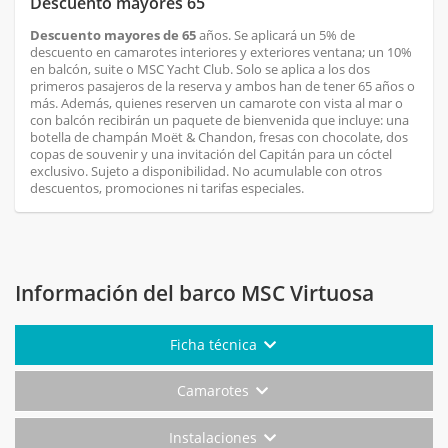
Descuento mayores 65
Descuento mayores de 65
años. Se aplicará un 5% de
descuento en camarotes interiores y exteriores ventana; un 10%
en balcón, suite o MSC Yacht Club. Solo se aplica a los dos
primeros pasajeros de la reserva y ambos han de tener 65 años o
más. Además, quienes reserven un camarote con vista al mar o
con balcón recibirán un paquete de bienvenida que incluye: una
botella de champán Moët & Chandon, fresas con chocolate, dos
copas de souvenir y una invitación del Capitán para un cóctel
exclusivo. Sujeto a disponibilidad. No acumulable con otros
descuentos, promociones ni tarifas especiales.
Información del barco MSC Virtuosa
Ficha técnica
Camarotes
Instalaciones