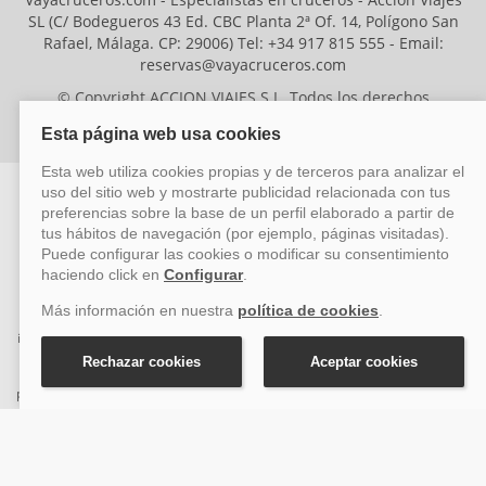
SL (C/ Bodegueros 43 Ed. CBC Planta 2ª Of. 14, Polígono San
Rafael, Málaga. CP: 29006) Tel: +34 917 815 555 - Email:
reservas@vayacruceros.com
© Copyright ACCION VIAJES S.L. Todos los derechos
reservados. Autorización nº 29780-2
ACCION VIAJES SL ha sido beneficiaria del Fondo Europeo de Desarrollo
Regional (FEDER), cuyo objetivo es mejorar la competitividad de las pymes
mediante el impulso de la innovación, el desarrollo tecnológico, la
investigación de calidad y el uso seguro y fiable del ciberespacio. Gracias a
esta financiación, la empresa ha puesto en marcha un Plan de Acción
durante el año 2026 para reforzar su competitividad empresarial,
promoviendo la innovación y la ciberseguridad. Para ello, ha contado con el
apoyo de los programas Pyme Innova y Pyme Cibersegura de la Cámara
de Comercio de Málaga. #EuropaSeSiente