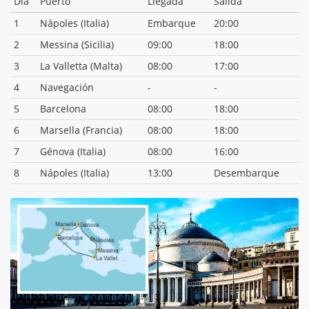
Día
Puerto
Llegada
Salida
1
Nápoles (Italia)
Embarque
20:00
2
Messina (Sicilia)
09:00
18:00
3
La Valletta (Malta)
08:00
17:00
4
Navegación
-
-
5
Barcelona
08:00
18:00
6
Marsella (Francia)
08:00
18:00
7
Génova (Italia)
08:00
16:00
8
Nápoles (Italia)
13:00
Desembarque