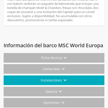
con balcón recibirán un paquete de bienvenida que incluye: una
botella de champán Moët & Chandon, fresas con chocolate, dos
copas de souvenir y una invitación del Capitán para un cóctel
exclusivo. Sujeto a disponibilidad. No acumulable con otros
descuentos, promociones ni tarifas especiales.
Información del barco MSC World Europa
Ficha técnica
Camarotes
Instalaciones
Galería
Opiniones