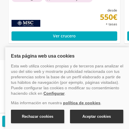
desde
550€
+ tasas
Ver crucero
¿Por qué reservar con Vayacruceros?
Reserva online fácil
Pago seguro
Al mejor precio y con asistencia en
Nuestro sistema de pago es
línea.
securizado.
Solicitar presupuesto gratuito