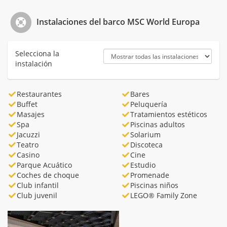
Instalaciones del barco MSC World Europa
Selecciona la
instalación
Restaurantes
Bares
Buffet
Peluquería
Masajes
Tratamientos estéticos
Spa
Piscinas adultos
Jacuzzi
Solarium
Teatro
Discoteca
Casino
Cine
Parque Acuático
Estudio
Coches de choque
Promenade
Club infantil
Piscinas niños
Club juvenil
LEGO® Family Zone