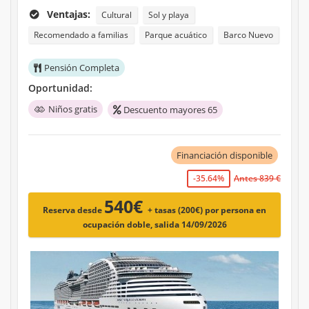
Ventajas:
Cultural
Sol y playa
Recomendado a familias
Parque acuático
Barco Nuevo
Pensión Completa
Oportunidad:
Niños gratis
Descuento mayores 65
Financiación disponible
-35.64%
Antes 839 €
540€
Reserva desde
+ tasas (200€)
por persona en
ocupación doble, salida 14/09/2026