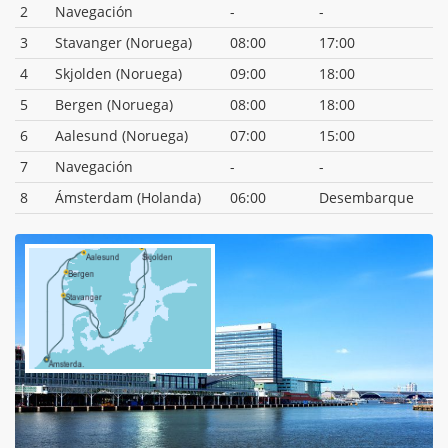
2
Navegación
-
-
3
Stavanger (Noruega)
08:00
17:00
4
Skjolden (Noruega)
09:00
18:00
5
Bergen (Noruega)
08:00
18:00
6
Aalesund (Noruega)
07:00
15:00
7
Navegación
-
-
8
Ámsterdam (Holanda)
06:00
Desembarque