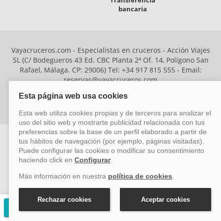
Transferencia
bancaria
Vayacruceros.com - Especialistas en cruceros - Acción Viajes
SL (C/ Bodegueros 43 Ed. CBC Planta 2ª Of. 14, Polígono San
Rafael, Málaga. CP: 29006) Tel: +34 917 815 555 - Email:
reservas@vayacruceros.com
© Copyright ACCION VIAJES S.L. Todos los derechos
reservados. Autorización nº 29780-2
ACCION VIAJES SL ha sido beneficiaria del Fondo Europeo de Desarrollo
Regional (FEDER), cuyo objetivo es mejorar la competitividad de las pymes
mediante el impulso de la innovación, el desarrollo tecnológico, la
investigación de calidad y el uso seguro y fiable del ciberespacio. Gracias a
Solicitar presupuesto gratuito
esta financiación, la empresa ha puesto en marcha un Plan de Acción
durante el año 2026 para reforzar su competitividad empresarial,