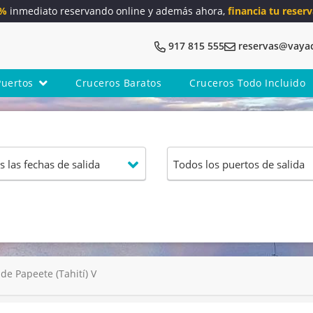
5%
inmediato reservando online y además ahora,
financia tu reserv
917 815 555
reservas@vaya
Puertos
Cruceros Baratos
Cruceros Todo Incluido
de Papeete (Tahití) V