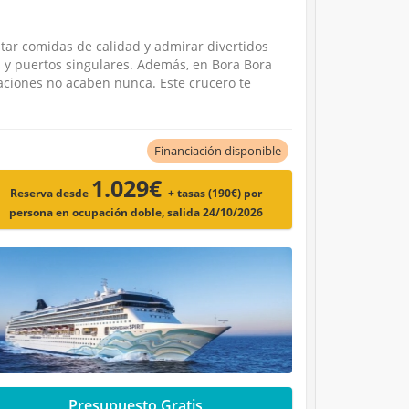
tar comidas de calidad y admirar divertidos
s y puertos singulares. Además, en Bora Bora
aciones no acaben nunca. Este crucero te
Financiación disponible
1.029€
Reserva desde
+ tasas (190€)
por
persona en ocupación doble, salida 24/10/2026
Presupuesto Gratis