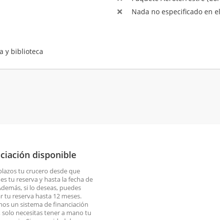
Nada no especificado en el
a y biblioteca
ciación disponible
plazos tu crucero desde que
es tu reserva y hasta la fecha de
 Además, si lo deseas, puedes
ar tu reserva hasta 12 meses.
os un sistema de financiación
o, solo necesitas tener a mano tu