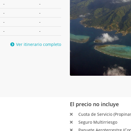
-
-
-
-
-
-
-
-
Ver itinerario completo
El precio no incluye
Cuota de Servicio (Propinas
Seguro Multirriesgo
Paquete Aeroterrestre (Con