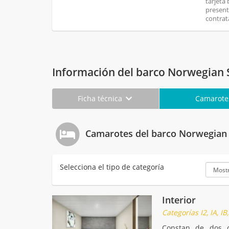
tarjeta
present
contrat
Información del barco Norwegian S
Ficha técnica
Camarot
Camarotes del barco Norwegian 
Selecciona el tipo de categoría
Interior
Categorías I2, IA, IB, 
Constan de dos ca