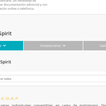
 bancaria. Sin necesidad de
ar documentación adicional y con
ación online o telefónica.
pirit
es
Instalaciones
Gal
Spirit
IC, ID, IE, IF
mas individuales convertibles en cama de matrimonio. Dispo