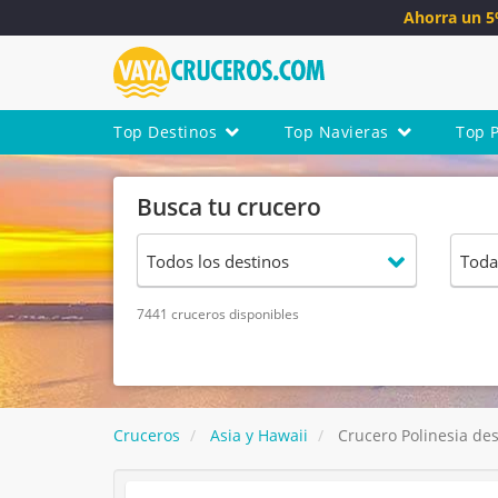
Ahorra un 
Top Destinos
Top Navieras
Top 
Busca tu crucero
7441 cruceros disponibles
Cruceros
Asia y Hawaii
Crucero Polinesia des