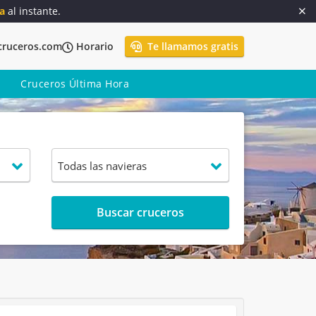
a
al instante.
cruceros.com
Horario
Te llamamos gratis
Cruceros Última Hora
Buscar cruceros