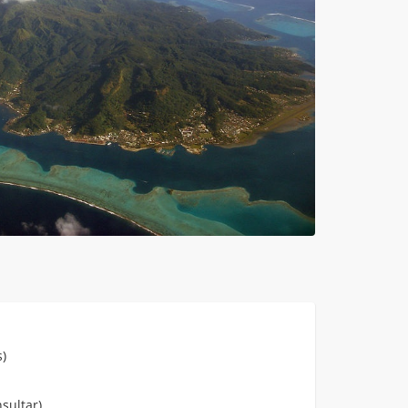
)
sultar)