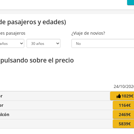
de pasajeros y edades)
es pasajeros
¿Viaje de novios?
a pulsando sobre el precio
24/10/202
or
1029€
or
1164€
alcón
2469€
5839€