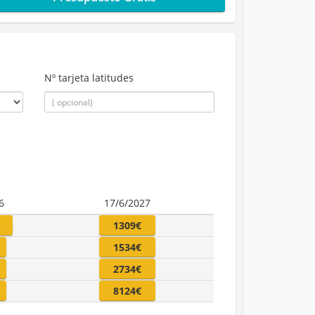
Nº tarjeta latitudes
6
17/6/2027
1309€
1534€
2734€
8124€