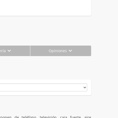
ería
Opiniones
nen de teléfono, televisión, caja fuerte, aire