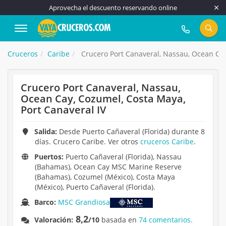
Aprovecha el descuento reservando online
917 815 555
Cruceros
Caribe
Crucero Port Canaveral, Nassau, Ocean Cay
Crucero Port Canaveral, Nassau,
Ocean Cay, Cozumel, Costa Maya,
Port Canaveral IV
Salida:
Desde Puerto Cañaveral (Florida) durante 8
días. Crucero Caribe. Ver otros
cruceros Caribe
.
Puertos:
Puerto Cañaveral (Florida), Nassau
(Bahamas), Ocean Cay MSC Marine Reserve
(Bahamas), Cozumel (México), Costa Maya
(México), Puerto Cañaveral (Florida).
Barco:
MSC Grandiosa
8,2
Valoración:
/10
basada en
74 comentarios.