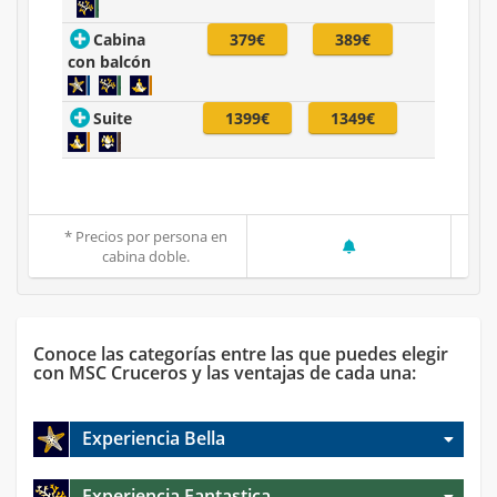
Cabina
379€
389€
con balcón
Suite
1399€
1349€
* Precios por persona en
cabina doble.
Conoce las categorías entre las que puedes elegir
con MSC Cruceros y las ventajas de cada una:
Experiencia Bella
Experiencia Fantastica