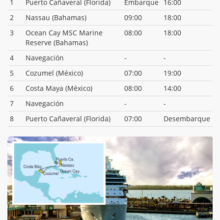
1
Puerto Cañaveral (Florida)
Embarque
16:00
2
Nassau (Bahamas)
09:00
18:00
3
Ocean Cay MSC Marine
08:00
18:00
Reserve (Bahamas)
4
Navegación
-
-
5
Cozumel (México)
07:00
19:00
6
Costa Maya (México)
08:00
14:00
7
Navegación
-
-
8
Puerto Cañaveral (Florida)
07:00
Desembarque