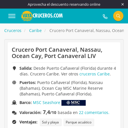
Aprovecha el descuento reservando online
917 815 555
Cruceros
Caribe
Crucero Port Canaveral, Nassau, Ocean Ca
Crucero Port Canaveral, Nassau,
Ocean Cay, Port Canaveral LIV
Salida:
Desde Puerto Cañaveral (Florida) durante 4
días. Crucero Caribe. Ver otros
cruceros Caribe
.
Puertos:
Puerto Cañaveral (Florida), Nassau
(Bahamas), Ocean Cay MSC Marine Reserve
(Bahamas), Puerto Cañaveral (Florida).
Barco:
MSC Seashore
7,4
Valoración:
/10
basada en
22 comentarios.
Ventajas:
Sol y playa
Parque acuático