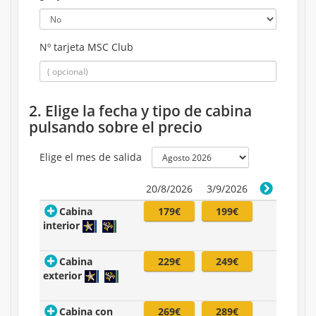
Nº tarjeta MSC Club
2. Elige la fecha y tipo de cabina
pulsando sobre el precio
Elige el mes de salida
20/8/2026
3/9/2026
Cabina
179€
199€
interior
Cabina
229€
249€
exterior
Cabina con
269€
289€