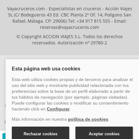
Vayacruceros.com - Especialistas en cruceros - Acción Viajes
SL (C/ Bodegueros 43 Ed. CBC Planta 2ª Of. 14, Polígono San
Rafael, Málaga. CP: 29006) Tel: +34 917 815 555 - Email:
reservas@vayacruceros.com
© Copyright ACCION VIAJES S.L. Todos los derechos
reservados. Autorización nº 29780-2
ACCION VIAJES SL ha sido beneficiaria del Fondo Europeo de Desarrollo
Regional (FEDER), cuyo objetivo es mejorar la competitividad de las pymes
mediante el impulso de la innovación, el desarrollo tecnológico, la
investigación de calidad y el uso seguro y fiable del ciberespacio. Gracias a
esta financiación, la empresa ha puesto en marcha un Plan de Acción
durante el año 2026 para reforzar su competitividad empresarial,
promoviendo la innovación y la ciberseguridad. Para ello, ha contado con el
apoyo de los programas Pyme Innova y Pyme Cibersegura de la Cámara
de Comercio de Málaga. #EuropaSeSiente
Solicitar presupuesto gratuito