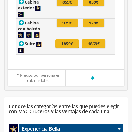
Cabina
859€
859€
exterior
Cabina
979€
979€
con balcón
Suite
1859€
1869€
* Precios por persona en
cabina doble.
Conoce las categorías entre las que puedes elegir
con MSC Cruceros y las ventajas de cada una:
Experiencia Bella