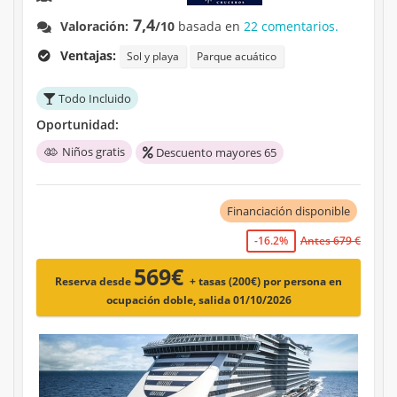
7,4
Valoración:
/10
basada en
22 comentarios.
Ventajas:
Sol y playa
Parque acuático
Todo Incluido
Oportunidad:
Niños gratis
Descuento mayores 65
Financiación disponible
-16.2%
Antes 679 €
569€
Reserva desde
+ tasas (200€)
por persona en
ocupación doble, salida 01/10/2026