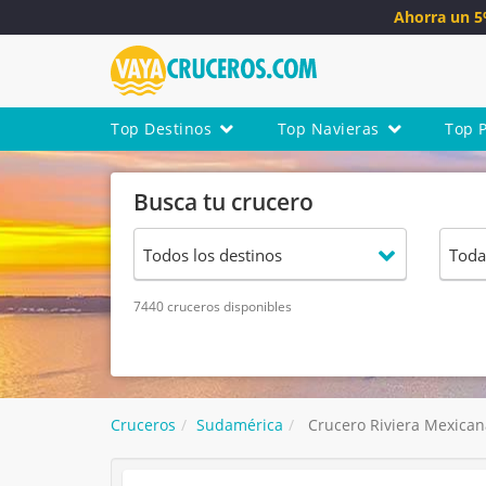
Ahorra un 
Top Destinos
Top Navieras
Top 
Busca tu crucero
7440 cruceros disponibles
Cruceros
Sudamérica
Crucero Riviera Mexicana