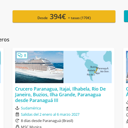
394€
Desde
+ tasas (170€)
eros
8
Crucero Paranagua, Itajai, Ilhabela, Rio De
Janeiro, Buzios, Ilha Grande, Paranagua
desde Paranaguá III
Sudamérica
Salidas del 2 enero al 6 marzo 2027
8 días desde Paranaguá (Brasil)
MSC Musica