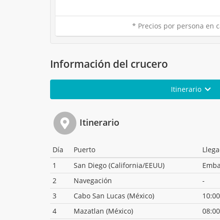
* Precios por persona en c
Información del crucero
Itinerario
Itinerario
Día
Puerto
Lleg
1
San Diego (California/EEUU)
Emba
2
Navegación
-
3
Cabo San Lucas (México)
10:00
4
Mazatlan (México)
08:00