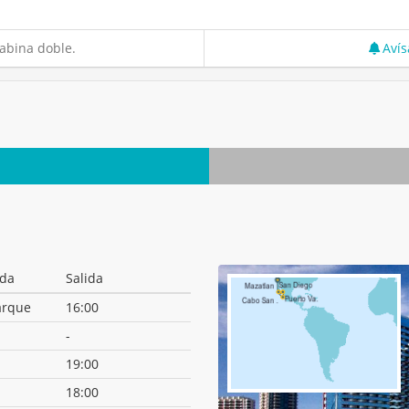
abina doble.
Avís
ada
Salida
rque
16:00
-
19:00
18:00