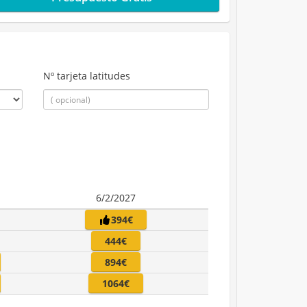
Nº tarjeta latitudes
6/2/2027
394€
444€
894€
1064€