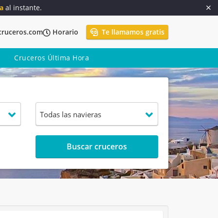
a
al instante.
cruceros.com
Horario
Te llamamos gratis
Cruceros Última Hora
Buscar cruceros