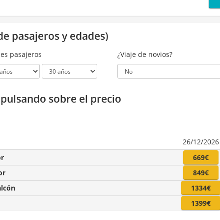
de pasajeros y edades)
es pasajeros
¿Viaje de novios?
a pulsando sobre el precio
26/12/2026
or
669€
or
849€
alcón
1334€
1399€