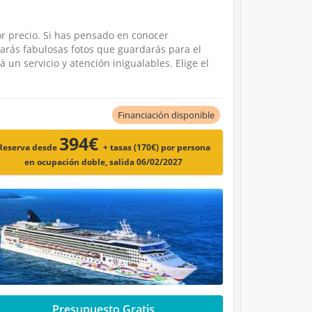
or precio. Si has pensado en conocer
arás fabulosas fotos que guardarás para el
un servicio y atención inigualables. Elige el
Financiación disponible
394€
Reserva desde
+ tasas (170€)
por persona
en ocupación doble, salida 06/02/2027
Presupuesto Gratis