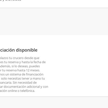
ciación disponible
plazos tu crucero desde que
es tu reserva y hasta la fecha de
 Además, si lo deseas, puedes
ar tu reserva hasta 12 meses.
os un sistema de financiación
o, solo necesitas tener a mano tu
 bancaria. Sin necesidad de
ar documentación adicional y con
ación online o telefónica.