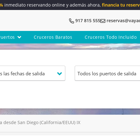
5%
inmediato reservando online y además ahora,
financia tu reserv
917 815 555
reservas@vaya
Puertos
Cruceros Baratos
Cruceros Todo Incluido
 desde San Diego (California/EEUU) IX