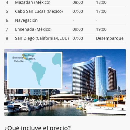
4
Mazatlan (México)
08:00
18:00
5
Cabo San Lucas (México)
07:00
17:00
6
Navegación
-
-
7
Ensenada (México)
09:00
19:00
8
San Diego (California/EEUU)
07:00
Desembarque
¿Qué incluye el precio?