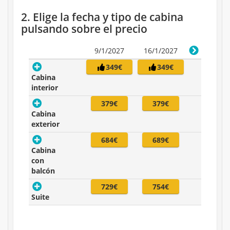
2. Elige la fecha y tipo de cabina
pulsando sobre el precio
9/1/2027
16/1/2027
349€
349€
Cabina
interior
379€
379€
Cabina
exterior
684€
689€
Cabina
con
balcón
729€
754€
Suite