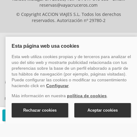
reservas@vayacruceros.com
© Copyright ACCION VIAJES S.L. Todos los derechos
reservados. Autorización nº 29780-2
ACCION VIAJES SL ha sido beneficiaria del Fondo Europeo de Desarrollo
Regional (FEDER), cuyo objetivo es mejorar la competitividad de las pymes
mediante el impulso de la innovación, el desarrollo tecnológico, la
investigación de calidad y el uso seguro y fiable del ciberespacio. Gracias a
esta financiación, la empresa ha puesto en marcha un Plan de Acción
durante el año 2026 para reforzar su competitividad empresarial,
promoviendo la innovación y la ciberseguridad. Para ello, ha contado con el
apoyo de los programas Pyme Innova y Pyme Cibersegura de la Cámara
de Comercio de Málaga. #EuropaSeSiente
Solicitar presupuesto gratuito