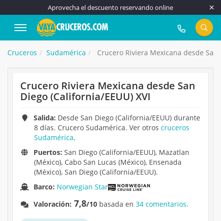
Aprovecha el descuento reservando online
917 815 555
Cruceros
Sudamérica
Crucero Riviera Mexicana desde San D
Crucero Riviera Mexicana desde San
Diego (California/EEUU) XVI
Salida:
Desde San Diego (California/EEUU) durante
8 días. Crucero Sudamérica. Ver otros
cruceros
Sudamérica
.
Puertos:
San Diego (California/EEUU), Mazatlan
(México), Cabo San Lucas (México), Ensenada
(México), San Diego (California/EEUU).
Barco:
Norwegian Star
7,8
Valoración:
/10
basada en
34 comentarios.