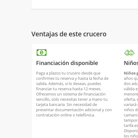
Ventajas de este crucero
Financiación disponible
Niños
Paga a plazos tu crucero desde que
Niños g
confirmes tu reserva y hasta la fecha de
años qu
salida. Además, si lo deseas, puedes
dos adul
financiar tu reserva hasta 12 meses.
válida 
Ofrecemos un sistema de financiación
menores
sencillo, solo necesitas tener a mano tu
oferta, 
tarjeta bancaria. Sin necesidad de
variará 
presentar documentación adicional y con
niños d
contratación online o telefónica.
camarot
tempora
tarifa 
Disponi
los niñ