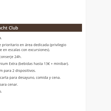
cht Club
a.
rioritario en área dedicada (privilegio
en escalas con excursiones).
conserje 24h.
ium Extra (bebidas hasta 13€ + minibar).
m para 2 dispositivos.
 carta para desayuno, comida y cena.
para cenar.
o.