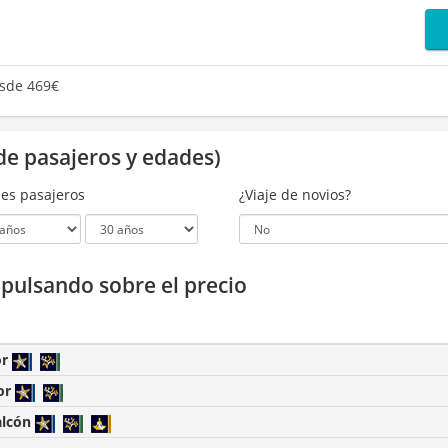
sde 469€
de pasajeros y edades)
es pasajeros
¿Viaje de novios?
a pulsando sobre el precio
or
or
alcón