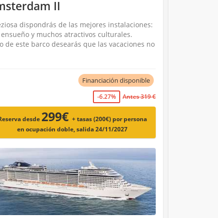
msterdam II
ziosa dispondrás de las mejores instalaciones:
e ensueño y muchos atractivos culturales.
o de este barco desearás que las vacaciones no
Financiación disponible
-6.27%
Antes 319 €
299€
Reserva desde
+ tasas (200€)
por persona
en ocupación doble, salida 24/11/2027