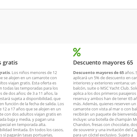
 gratis
Descuento mayores 65
ratis
. Los niños menores de 12
Descuento mayores de 65
años. 
e se alojen en un camarote con
aplicará un 5% de descuento en c
tos viajan gratis. Esta oferta es
interiores y exteriores ventana; un
en todas las temporadas para los
balcón, suite o MSC Yacht Club. Sol
 de dos años; de 3 a 11 años, la
aplica a los dos primeros pasajeros 
estará sujeta a disponibilidad, que
reserva y ambos han de tener 65 a
en función de la fecha de salida. Los
más. Además, quienes reserven un
e 12 a 17 años que se alojen en un
camarote con vista al mar o con ba
e con dos adultos viajan gratis en
recibirán un paquete de bienvenid
da baja y media, y pagan una
incluye: una botella de champán M
especial en temporada alta.
Chandon, fresas con chocolate, do
bilidad limitada. En todos los casos,
de souvenir y una invitación del Ca
os sí pagarán tasas portuarias,
para un cóctel exclusivo. Sujeto a