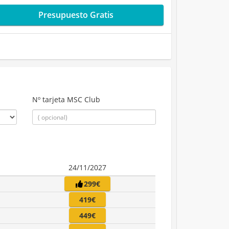
Presupuesto Gratis
Nº tarjeta MSC Club
24/11/2027
299€
419€
449€