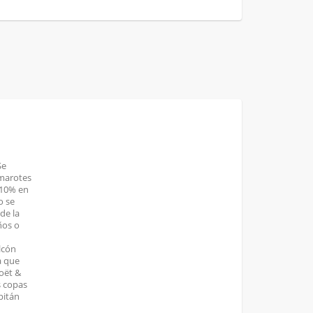
Se
amarotes
 10% en
o se
de la
ños o
lcón
a que
oët &
s copas
pitán