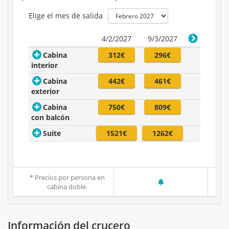
Elige el mes de salida
4/2/2027
9/3/2027
Cabina
312€
296€
interior
Cabina
442€
461€
exterior
Cabina
750€
809€
con balcón
Suite
1521€
1262€
* Precios por persona en
cabina doble.
Información del crucero