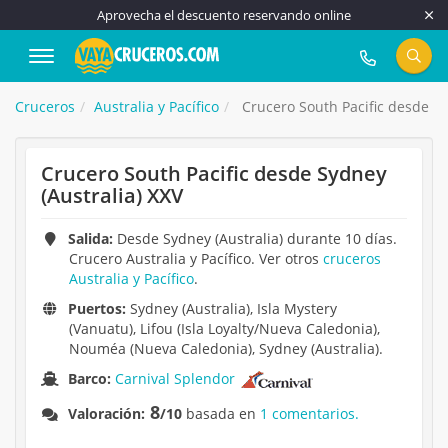
Aprovecha el descuento reservando online
917 815 555
Cruceros
Australia y Pacífico
Crucero South Pacific desde Sy
Crucero South Pacific desde Sydney
(Australia) XXV
Salida:
Desde Sydney (Australia) durante 10 días.
Crucero Australia y Pacífico. Ver otros
cruceros
Australia y Pacífico
.
Puertos:
Sydney (Australia), Isla Mystery
(Vanuatu), Lifou (Isla Loyalty/Nueva Caledonia),
Nouméa (Nueva Caledonia), Sydney (Australia).
Barco:
Carnival Splendor
8
Valoración:
/10
basada en
1 comentarios.