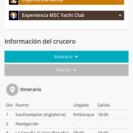
Experiencia MSC Yacht Club
Información del crucero
Itinerario
Puertos
Itinerario
Día
Puerto
Llegada
Salida
1
Southampton (Inglaterra)
Embarque
18:00
2
Navegación
-
-
3
La Coruña (Galicia/España)
08:00
18:00