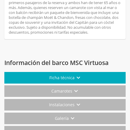
primeros pasajeros de la reserva y ambos han de tener 65 años o
más. Además, quienes reserven un camarote con vista al mar o
con balcón recibirán un paquete de bienvenida que incluye: una
botella de champán Moët & Chandon, fresas con chocolate, dos
copas de souvenir y una invitación del Capitán para un cóctel
exclusivo. Sujeto a disponibilidad. No acumulable con otros
descuentos, promociones ni tarifas especiales.
Información del barco MSC Virtuosa
Ficha técnica
Camarotes
Instalaciones
Galería