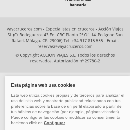
bancaria
Vayacruceros.com - Especialistas en cruceros - Acción Viajes
SL (C/ Bodegueros 43 Ed. CBC Planta 2ª Of. 14, Polígono San
Rafael, Málaga. CP: 29006) Tel: +34 917 815 555 - Email:
reservas@vayacruceros.com
© Copyright ACCION VIAJES S.L. Todos los derechos
reservados. Autorización nº 29780-2
ACCION VIAJES SL ha sido beneficiaria del Fondo Europeo de Desarrollo
Regional (FEDER), cuyo objetivo es mejorar la competitividad de las pymes
mediante el impulso de la innovación, el desarrollo tecnológico, la
investigación de calidad y el uso seguro y fiable del ciberespacio. Gracias a
esta financiación, la empresa ha puesto en marcha un Plan de Acción
durante el año 2026 para reforzar su competitividad empresarial,