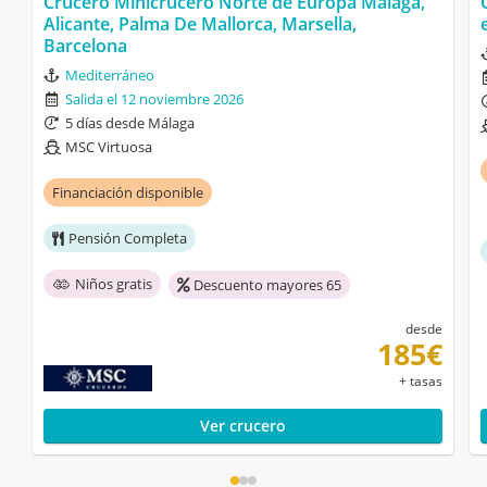
Crucero Minicrucero Norte de Europa Málaga,
Alicante, Palma De Mallorca, Marsella,
Barcelona
Mediterráneo
Salida el 12 noviembre 2026
5 días desde Málaga
MSC Virtuosa
Financiación disponible
Pensión Completa
Niños gratis
Descuento mayores 65
desde
185€
+ tasas
Ver crucero