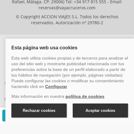
Rafael, Málaga. CP: 29006) Tel: +34 917 815 555 - Email:
reservas@vayacruceros.com
© Copyright ACCION VIAJES S.L. Todos los derechos
reservados. Autorización nº 29780-2
ACCION VIAJES SL ha sido beneficiaria del Fondo Europeo de Desarrollo
Regional (FEDER), cuyo objetivo es mejorar la competitividad de las pymes
mediante el impulso de la innovación, el desarrollo tecnológico, la
investigación de calidad y el uso seguro y fiable del ciberespacio. Gracias a
esta financiación, la empresa ha puesto en marcha un Plan de Acción
durante el año 2026 para reforzar su competitividad empresarial,
promoviendo la innovación y la ciberseguridad. Para ello, ha contado con el
apoyo de los programas Pyme Innova y Pyme Cibersegura de la Cámara
de Comercio de Málaga. #EuropaSeSiente
Solicitar presupuesto gratuito