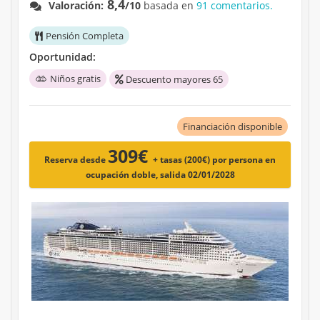
8,4
Valoración:
/10
basada en
91 comentarios.
Pensión Completa
Oportunidad:
Niños gratis
Descuento mayores 65
Financiación disponible
309€
Reserva desde
+ tasas (200€)
por persona en
ocupación doble, salida 02/01/2028