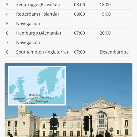
3
Zeebrugge (Bruselas)
08:00
18:00
4
Rotterdam (Holanda)
08:00
19:00
5
Navegación
-
-
6
Hamburgo (Alemania)
07:00
20:00
7
Navegación
-
-
8
Southampton (Inglaterra)
07:00
Desembarque