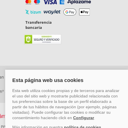
Transferencia
bancaria
an Rafael, Málaga. CP: 29006) Tel: +34 917 815 555 -
 nº 29780-2
 pymes mediante el impulso de la innovación, el desarrollo