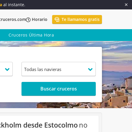
a
al instante.
cruceros.com
Horario
Te llamamos gratis
Cruceros Última Hora
Buscar cruceros
ockholm desde Estocolmo
no