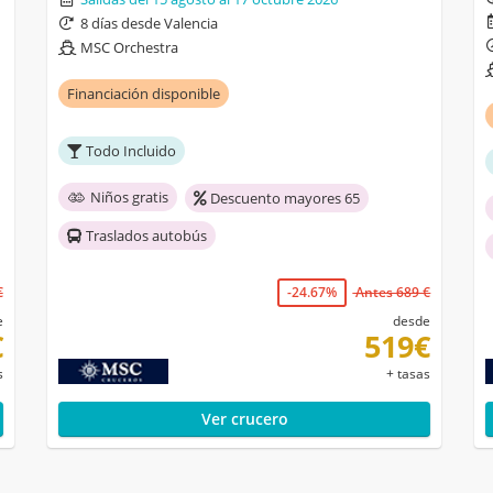
8 días desde Valencia
MSC Orchestra
Financiación disponible
Todo Incluido
Niños gratis
Descuento mayores 65
Traslados autobús
€
-24.67%
Antes 689 €
e
desde
€
519€
s
+ tasas
Ver crucero