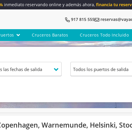
5%
inmediato reservando online y además ahora,
financia tu reserv
917 815 555
reservas@vaya
Puertos
Cruceros Baratos
Cruceros Todo Incluido
, Copenhagen, Warnemunde, Helsinki, St