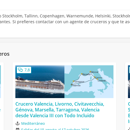
ero Stockholm, Tallinn, Copenhagen, Warnemunde, Helsinki, Stockh
santes. Si prefieres contactar con un agente de cruceros y que te 
eros
7,8
Crucero Valencia, Livorno, Civitavecchia,
e
Génova, Marsella, Tarragona, Valencia
desde Valencia III con Todo Incluido
Mediterráneo
Salidas del 15 agosto al 17 octubre 2026