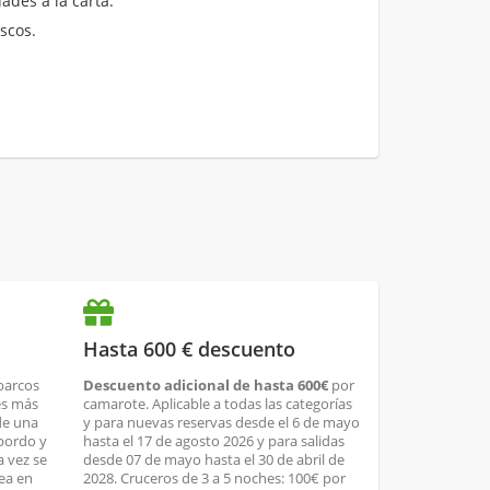
ades a la carta.
scos.
Hasta 600 € descuento
 barcos
Descuento adicional de hasta 600€
por
es más
camarote. Aplicable a todas las categorías
de una
y para nuevas reservas desde el 6 de mayo
bordo y
hasta el 17 de agosto 2026 y para salidas
a vez se
desde 07 de mayo hasta el 30 de abril de
sea en
2028. Cruceros de 3 a 5 noches: 100€ por