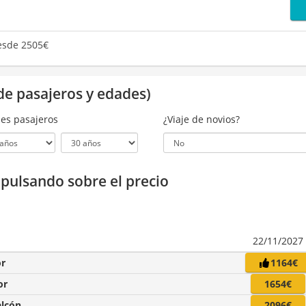
sde 2505€
de pasajeros y edades)
es pasajeros
¿Viaje de novios?
a pulsando sobre el precio
22/11/2027
or
1164€
or
1654€
alcón
2096€