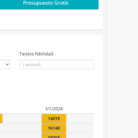
Presupuesto Gratis
Tarjeta fidelidad
3/1/2028
1407€
1614€
1976€