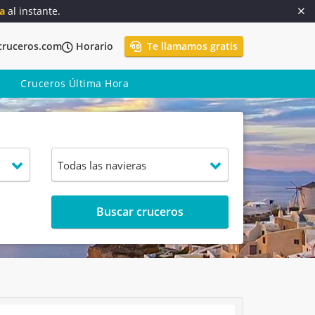
a
al instante.
cruceros.com
Horario
Te llamamos gratis
Cruceros Última Hora
Buscar cruceros