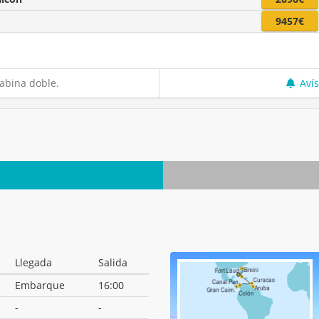
9457€
abina doble.
Aví
Llegada
Salida
Embarque
16:00
-
-