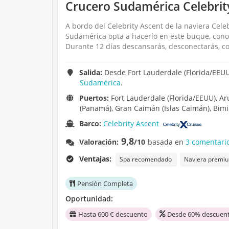
Crucero Sudamérica Celebrity
A bordo del Celebrity Ascent de la naviera Celeb
Sudamérica opta a hacerlo en este buque, conoc
Durante 12 días descansarás, desconectarás, co
Salida:
Desde Fort Lauderdale (Florida/EEUU
Sudamérica
.
Puertos:
Fort Lauderdale (Florida/EEUU), Ar
(Panamá), Gran Caimán (Islas Caimán), Bimi
Barco:
Celebrity Ascent
9,8
Valoración:
/10
basada en
3 comentari
Ventajas:
Spa recomendado
Naviera premi
Pensión Completa
Oportunidad:
Hasta 600 € descuento
Desde 60% descuent