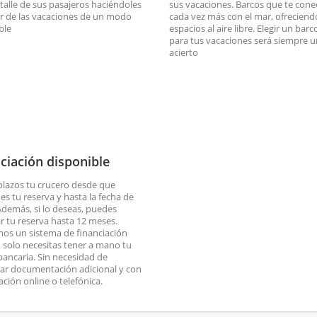
talle de sus pasajeros haciéndoles
sus vacaciones. Barcos que te cone
ar de las vacaciones de un modo
cada vez más con el mar, ofreciend
ble
espacios al aire libre. Elegir un bar
para tus vacaciones será siempre u
acierto
ciación disponible
plazos tu crucero desde que
es tu reserva y hasta la fecha de
 Además, si lo deseas, puedes
ar tu reserva hasta 12 meses.
os un sistema de financiación
o, solo necesitas tener a mano tu
 bancaria. Sin necesidad de
ar documentación adicional y con
ación online o telefónica.