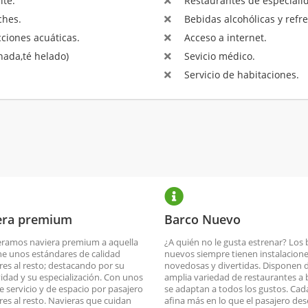
ite.
Restaurantes de especialid
ches.
Bebidas alcohólicas y refre
ciones acuáticas.
Acceso a internet.
ada,té helado)
Sevicio médico.
Servicio de habitaciones.
era premium
Barco Nuevo
ramos naviera premium a aquella
¿A quién no le gusta estrenar? Los
ne unos estándares de calidad
nuevos siempre tienen instalacion
res al resto; destacando por su
novedosas y divertidas. Disponen 
vidad y su especialización. Con unos
amplia variedad de restaurantes a 
de servicio y de espacio por pasajero
se adaptan a todos los gustos. Cad
res al resto. Navieras que cuidan
afina más en lo que el pasajero de