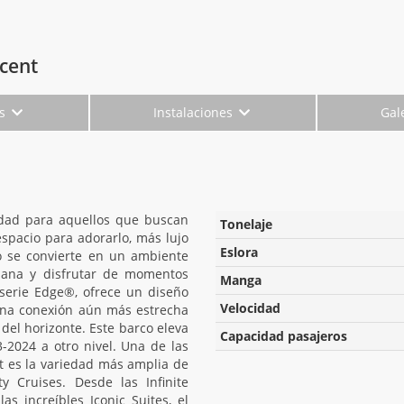
scent
es
Instalaciones
Gal
idad para aquellos que buscan
Tonelaje
spacio para adorarlo, más lujo
Eslora
co se convierte en un ambiente
diana y disfrutar de momentos
Manga
a serie Edge®, ofrece un diseño
Velocidad
 una conexión aún más estrecha
del horizonte. Este barco eleva
Capacidad pasajeros
-2024 a otro nivel. Una de las
nt es la variedad más amplia de
y Cruises. Desde las Infinite
as increíbles Iconic Suites, el