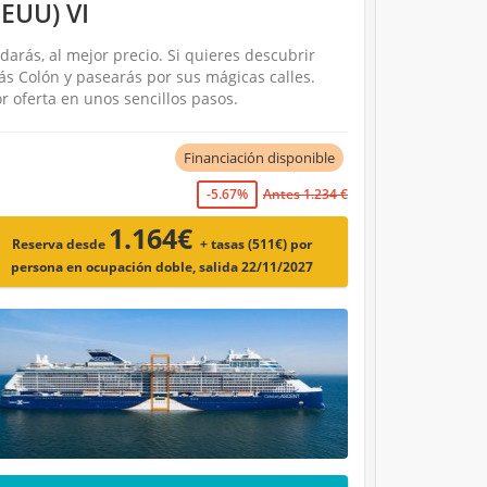
EEUU) VI
darás, al mejor precio. Si quieres descubrir
ás Colón y pasearás por sus mágicas calles.
 oferta en unos sencillos pasos.
Financiación disponible
-5.67%
Antes 1.234 €
1.164€
Reserva desde
+ tasas (511€)
por
persona en ocupación doble, salida 22/11/2027