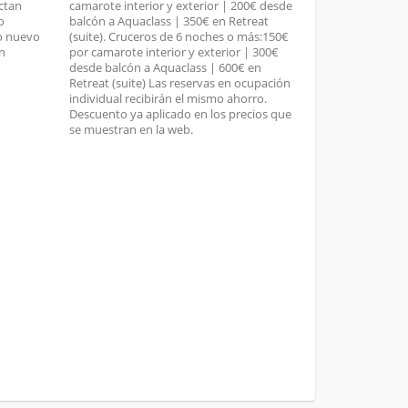
ctan
camarote interior y exterior | 200€ desde
o
balcón a Aquaclass | 350€ en Retreat
co nuevo
(suite). Cruceros de 6 noches o más:150€
n
por camarote interior y exterior | 300€
desde balcón a Aquaclass | 600€ en
Retreat (suite) Las reservas en ocupación
individual recibirán el mismo ahorro.
Descuento ya aplicado en los precios que
se muestran en la web.