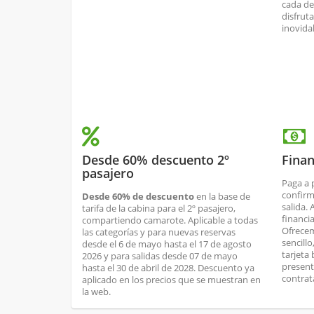
cada de
disfrut
inovida
Desde 60% descuento 2º
Finan
pasajero
Paga a 
confirm
Desde 60% de descuento
en la base de
salida.
tarifa de la cabina para el 2º pasajero,
financi
compartiendo camarote. Aplicable a todas
Ofrecem
las categorías y para nuevas reservas
sencill
desde el 6 de mayo hasta el 17 de agosto
tarjeta
2026 y para salidas desde 07 de mayo
present
hasta el 30 de abril de 2028. Descuento ya
contrat
aplicado en los precios que se muestran en
la web.