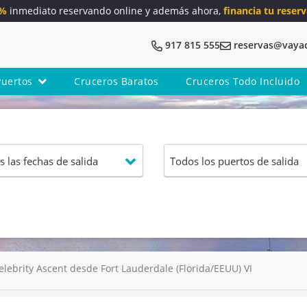
5%
inmediato reservando online y además ahora,
financia tu reserv
917 815 555
reservas@vaya
Puertos
Cruceros Baratos
Cruceros Todo Incluido
ebrity Ascent desde Fort Lauderdale (Florida/EEUU) VI