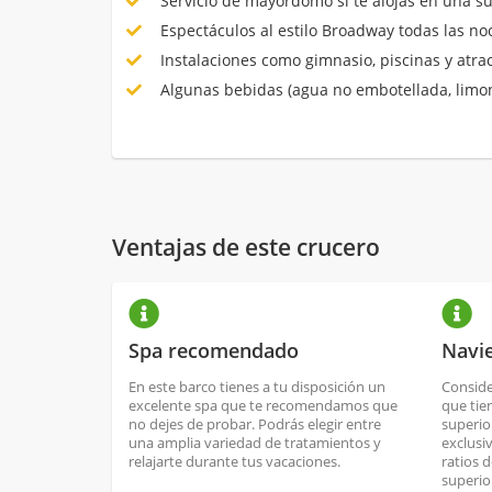
Servicio de mayordomo si te alojas en una su
Espectáculos al estilo Broadway todas las no
Instalaciones como gimnasio, piscinas y atrac
Algunas bebidas (agua no embotellada, limon
Ventajas de este crucero
Spa recomendado
Navi
En este barco tienes a tu disposición un
Conside
excelente spa que te recomendamos que
que tie
no dejes de probar. Podrás elegir entre
superio
una amplia variedad de tratamientos y
exclusi
relajarte durante tus vacaciones.
ratios 
superio