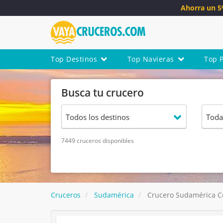
Ahorra un 
Top Destinos
Top Navieras
Top 
Busca tu crucero
7449 cruceros disponibles
Cruceros
Sudamérica
Crucero Sudamérica Cel