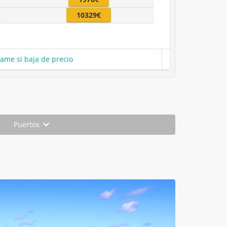
10329€
same si baja de precio
Puertos