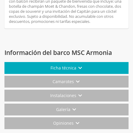
con balcón recibirán un paquete de bienvenida que incluye: una
botella de champán Moët & Chandon, fresas con chocolate, dos
copas de souvenir y una invitación del Capitán para un cóctel
exclusivo. Sujeto a disponibilidad. No acumulable con otros
descuentos, promociones ni tarifas especiales.
Información del barco MSC Armonia
Ficha técnica
Camarotes
Instalaciones
Galería
Opiniones