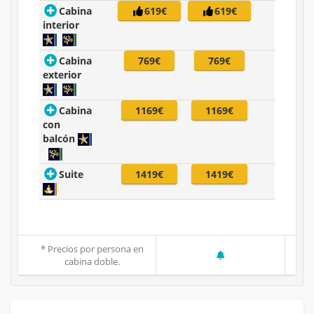
Cabina
619€
619€
interior
Cabina
769€
769€
exterior
Cabina
1169€
1169€
con
balcón
Suite
1419€
1419€
* Precios por persona en
cabina doble.