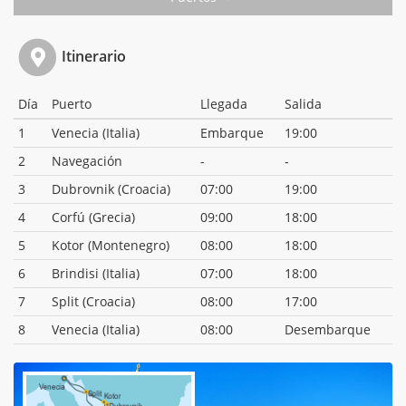
Itinerario
Día
Puerto
Llegada
Salida
1
Venecia (Italia)
Embarque
19:00
2
Navegación
-
-
3
Dubrovnik (Croacia)
07:00
19:00
4
Corfú (Grecia)
09:00
18:00
5
Kotor (Montenegro)
08:00
18:00
6
Brindisi (Italia)
07:00
18:00
7
Split (Croacia)
08:00
17:00
8
Venecia (Italia)
08:00
Desembarque