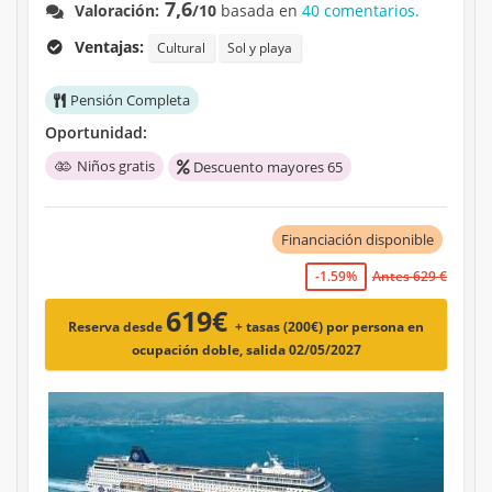
7,6
Valoración:
/10
basada en
40 comentarios.
Ventajas:
Cultural
Sol y playa
Pensión Completa
Oportunidad:
Niños gratis
Descuento mayores 65
Financiación disponible
-1.59%
Antes 629 €
619€
Reserva desde
+ tasas (200€)
por persona en
ocupación doble, salida 02/05/2027