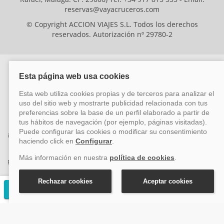
reservas@vayacruceros.com
© Copyright ACCION VIAJES S.L. Todos los derechos
reservados. Autorización nº 29780-2
ACCION VIAJES SL ha sido beneficiaria del Fondo Europeo de Desarrollo
Regional (FEDER), cuyo objetivo es mejorar la competitividad de las pymes
mediante el impulso de la innovación, el desarrollo tecnológico, la
investigación de calidad y el uso seguro y fiable del ciberespacio. Gracias a
esta financiación, la empresa ha puesto en marcha un Plan de Acción
durante el año 2026 para reforzar su competitividad empresarial,
promoviendo la innovación y la ciberseguridad. Para ello, ha contado con el
apoyo de los programas Pyme Innova y Pyme Cibersegura de la Cámara
de Comercio de Málaga. #EuropaSeSiente
Solicitar presupuesto gratuito