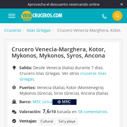
Aprovecha el descuento reservando online
917 815 555
Cruceros
Islas Griegas
Crucero Venecia-Marghera, Kotor, M
Crucero Venecia-Marghera, Kotor,
Mykonos, Mykonos, Syros, Ancona
Salida:
Desde Venecia (Italia) durante 7 días.
Crucero Islas Griegas. Ver otros
cruceros Islas
Griegas
.
Puertos:
Venecia (Italia), Kotor (Montenegro),
Mykonos (Grecia), Siros (Grecia), Ancona (Italia).
Barco:
MSC Lirica
7,6
Valoración:
/10
basada en
58 comentarios.
Ventajas:
Cultural
Sol y playa