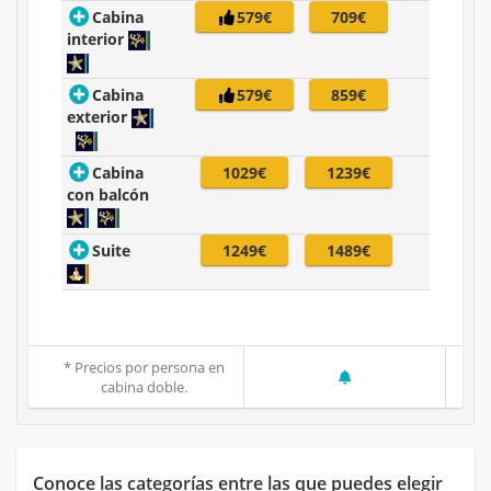
Cabina
579€
709€
interior
Cabina
579€
859€
exterior
Cabina
1029€
1239€
con balcón
Suite
1249€
1489€
* Precios por persona en
cabina doble.
Conoce las categorías entre las que puedes elegir