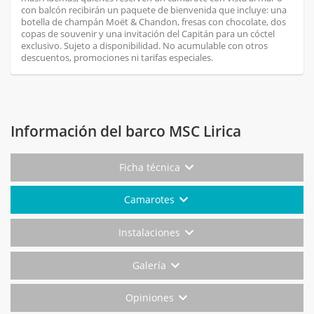
con balcón recibirán un paquete de bienvenida que incluye: una
botella de champán Moët & Chandon, fresas con chocolate, dos
copas de souvenir y una invitación del Capitán para un cóctel
exclusivo. Sujeto a disponibilidad. No acumulable con otros
descuentos, promociones ni tarifas especiales.
Información del barco MSC Lirica
Ficha técnica
Camarotes
Instalaciones
Galería
Opiniones