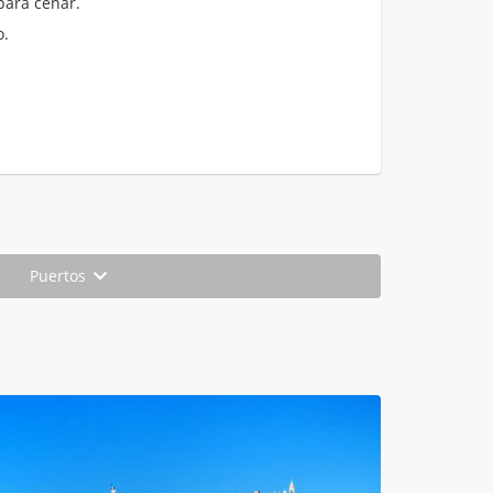
para cenar.
o.
Puertos