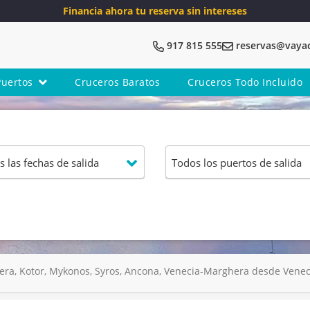
Financia ahora tu reserva sin intereses
917 815 555
reservas@vaya
Puertos
Cruceros Baratos
Cruceros Todo Incluido
a, Kotor, Mykonos, Syros, Ancona, Venecia-Marghera desde Venecia 