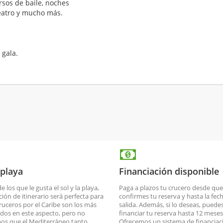
sos de baile, noches
teatro y mucho más.
 gala.
 playa
Financiación disponible
de los que le gusta el sol y la playa,
Paga a plazos tu crucero desde que
ción de itinerario será perfecta para
confirmes tu reserva y hasta la fec
cruceros por el Caribe son los más
salida. Además, si lo deseas, puede
dos en este aspecto, pero no
financiar tu reserva hasta 12 meses
os que el Mediterráneo tanto
Ofrecemos un sistema de financiac