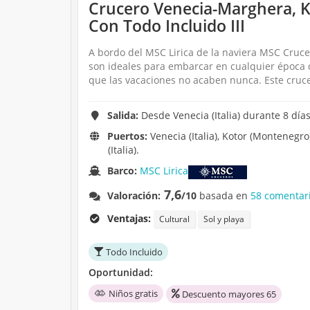
Crucero Venecia-Marghera, K
Con Todo Incluido III
A bordo del MSC Lirica de la naviera MSC Crucer
son ideales para embarcar en cualquier época d
que las vacaciones no acaben nunca. Este crucer
Salida:
Desde Venecia (Italia) durante 8 días
Puertos:
Venecia (Italia), Kotor (Montenegro)
(Italia).
Barco:
MSC Lirica
7,6
Valoración:
/10
basada en
58 comentari
Ventajas:
Cultural
Sol y playa
Todo Incluido
Oportunidad:
Niños gratis
Descuento mayores 65