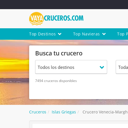
Top Destinos
Top Navieras
Top 
Busca tu crucero
7494 cruceros disponibles
Cruceros
Islas Griegas
Crucero Venecia-Margher