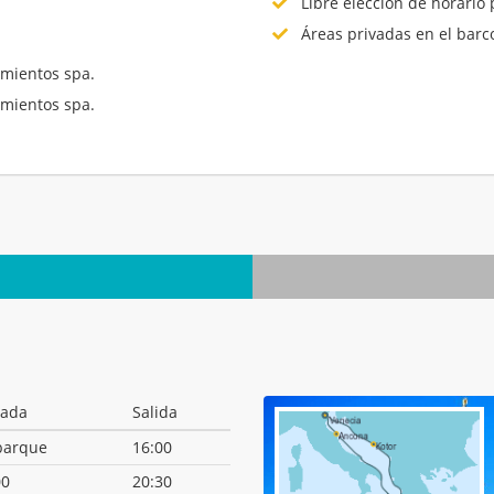
Libre elección de horario 
Áreas privadas en el barc
mientos spa.
mientos spa.
.
gada
Salida
arque
16:00
00
20:30