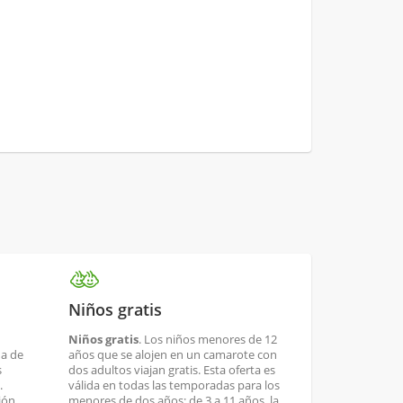
Niños gratis
Niños gratis
. Los niños menores de 12
ha de
años que se alojen en un camarote con
s
dos adultos viajan gratis. Esta oferta es
.
válida en todas las temporadas para los
ión
menores de dos años; de 3 a 11 años, la