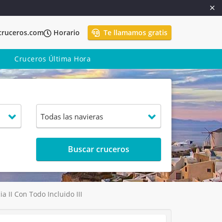
cruceros.com
Horario
Te llamamos gratis
Cruceros Última Hora
Buscar cruceros
II Con Todo Incluido III