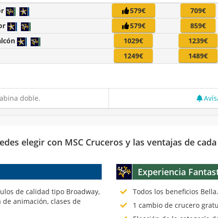
or
579€
709€
or
579€
859€
alcón
1029€
1239€
1249€
1489€
abina doble.
Avís
edes elegir con MSC Cruceros y las ventajas de cada
Experiencia Fantas
culos de calidad tipo Broadway,
Todos los beneficios Bella
 de animación, clases de
1 cambio de crucero gratu