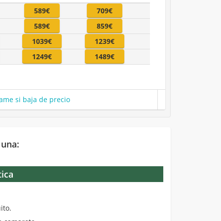
589€
709€
589€
859€
1039€
1239€
1249€
1489€
ame si baja de precio
 una:
tica
.
ito.