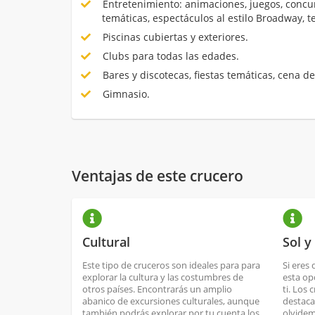
Entretenimiento: animaciones, juegos, concur
temáticas, espectáculos al estilo Broadway, 
Piscinas cubiertas y exteriores.
Clubs para todas las edades.
Bares y discotecas, fiestas temáticas, cena de
Gimnasio.
Ventajas de este crucero
Cultural
Sol y
Este tipo de cruceros son ideales para para
Si eres 
explorar la cultura y las costumbres de
esta op
otros países. Encontrarás un amplio
ti. Los 
abanico de excursiones culturales, aunque
destaca
también podrás explorar por tu cuenta los
olvidem