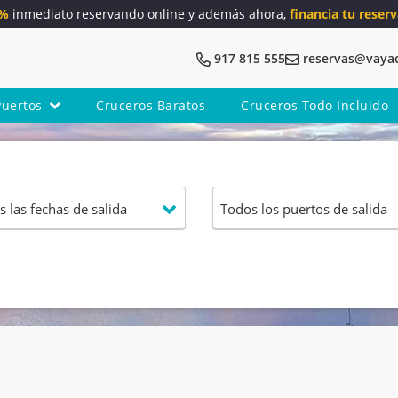
5%
inmediato reservando online y además ahora,
financia tu reserv
917 815 555
reservas@vaya
Puertos
Cruceros Baratos
Cruceros Todo Incluido