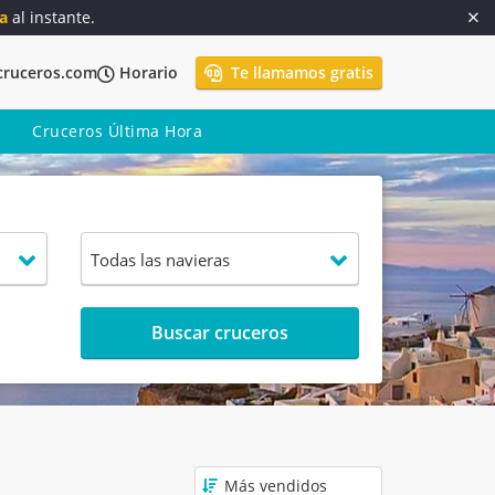
a
al instante.
cruceros.com
Horario
Te llamamos gratis
Cruceros Última Hora
Buscar cruceros