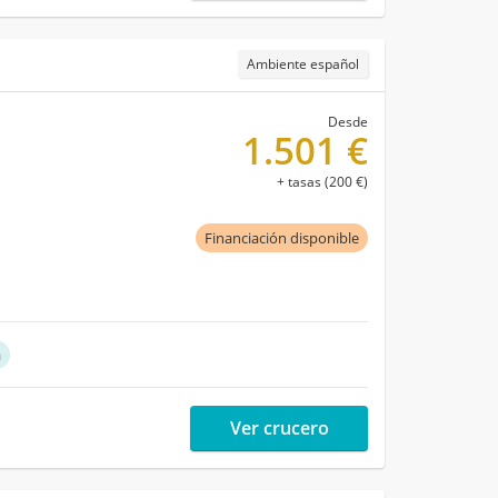
Ambiente español
Desde
1.501 €
+ tasas (200 €)
Financiación disponible
a
Ver crucero