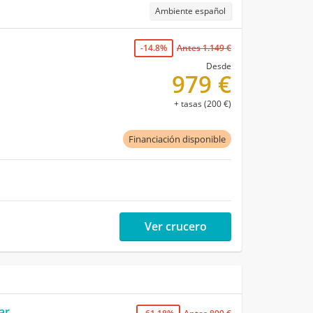
Ambiente español
-14.8%
Antes 1.149 €
Desde
979 €
+ tasas (200 €)
Financiación disponible
Ver crucero
ar,