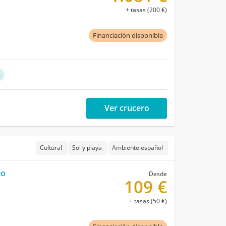
+ tasas (200 €)
Financiación disponible
a
Ver crucero
Cultural
Sol y playa
Ambiente español
eo
Desde
109 €
+ tasas (50 €)