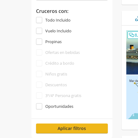
Cruceros con:
Todo Incluido
Vuelo Incluido
8
Propinas
Ofertas en bebidas
Crédito a bordo
Niños gratis
Descuentos
3ª/4ª Persona gratis
Oportunidades
Aplicar filtros