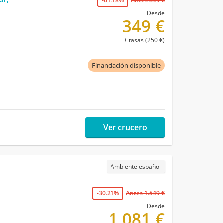
-61.18%
Antes 899 €
Desde
349 €
+ tasas (250 €)
Financiación disponible
Ver crucero
Ambiente español
-30.21%
Antes 1.549 €
Desde
1.081 €