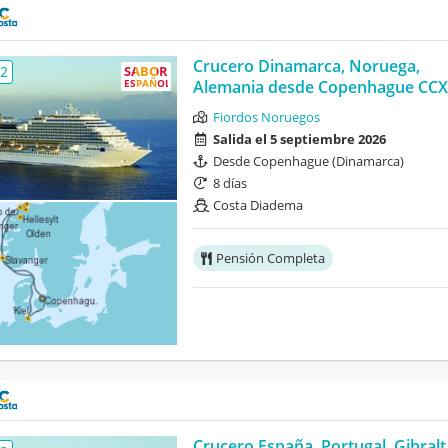
Crucero Dinamarca, Noruega,
,2
SABOR
ESPAÑOL
Alemania desde Copenhague CCX
Fiordos Noruegos
Salida el 5 septiembre 2026
Desde Copenhague (Dinamarca)
8 días
Costa Diadema
Pensión Completa
Crucero España, Portugal, Gibralt